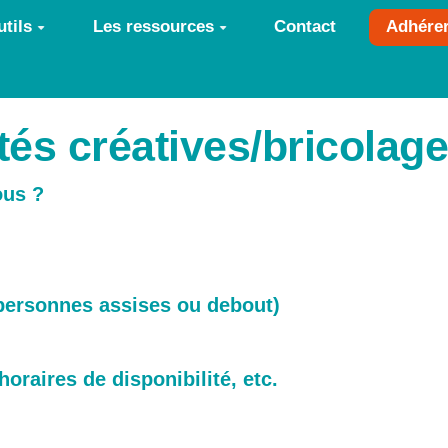
tils
Les ressources
Contact
Adhére
ités créatives/bricolage
ous ?
n personnes assises ou debout)
 horaires de disponibilité, etc.