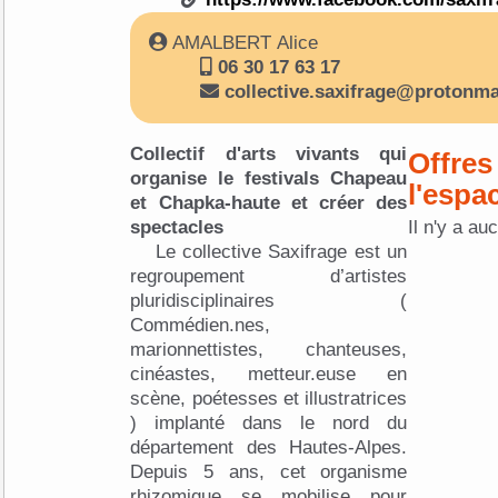
AMALBERT Alice
06 30 17 63 17
collective.saxifrage@protonma
Collectif d'arts vivants qui
Offres
organise le festivals Chapeau
l'espa
et Chapka-haute et créer des
spectacles
Il n'y a au
Le collective Saxifrage est un
regroupement d’artistes
pluridisciplinaires (
Commédien.nes,
marionnettistes, chanteuses,
cinéastes, metteur.euse en
scène, poétesses et illustratrices
) implanté dans le nord du
département des Hautes-Alpes.
Depuis 5 ans, cet organisme
rhizomique se mobilise pour