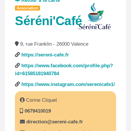
Retour à la carte
Association
Séréni'Café
9, rue Franklin - 26000 Valence
https://sereni-cafe.fr
https://www.facebook.com/profile.php?
id=61585181940784
https://www.instagram.com/serenicafe1/
Corine Cliquet
0679410019
direction@sereni-cafe.fr