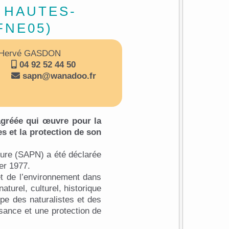
 HAUTES-
FNE05)
Hervé GASDON
04 92 52 44 50
sapn@wanadoo.fr
gréée qui œuvre pour la
s et la protection de son
ture (SAPN) a été déclarée
ier 1977.
et de l’environnement dans
aturel, culturel, historique
upe des naturalistes et des
ssance et une protection de