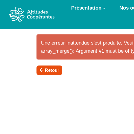
Aller au contenu principal
Présentation
Nos ou
Une erreur inattendue s'est produite. Veuil
array_merge(): Argument #1 must be of ty
Retour