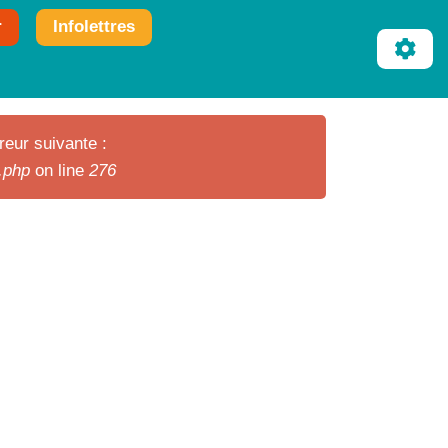
r
Infolettres
reur suivante :
r.php
on line
276