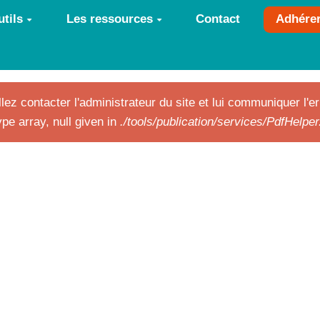
tils
Les ressources
Contact
Adhére
lez contacter l'administrateur du site et lui communiquer l'er
pe array, null given in
./tools/publication/services/PdfHelpe