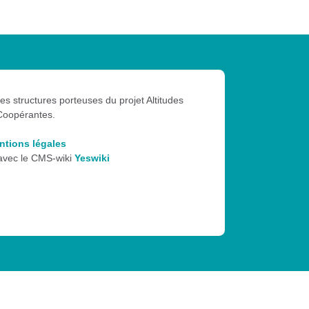
les structures porteuses du projet Altitudes
Coopérantes.
ntions légales
 avec le CMS-wiki
Yeswiki