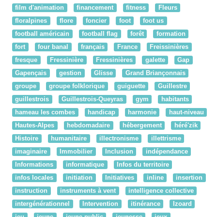
film d'animation
financement
fitness
Fleurs
floralpines
flore
foncier
foot
foot us
football américain
football flag
forêt
formation
fort
four banal
français
France
Freissinières
fresque
Fressinière
Fressinières
galette
Gap
Gapençais
gestion
Glisse
Grand Briançonnais
groupe
groupe folklorique
guiguette
Guillestre
guillestrois
Guillestrois-Queyras
gym
habitants
hameau les combes
handicap
harmonie
haut-niveau
Hautes-Alpes
hebdomadaire
hébergement
héré'zik
Histoire
humanitaire
illectronisme
illettrisme
imaginaire
Immobilier
Inclusion
indépendance
Informations
informatique
Infos du territoire
infos locales
initiation
Initiatives
inline
insertion
instruction
instruments à vent
intelligence collective
intergénérationnel
Intervention
itinérance
Izoard