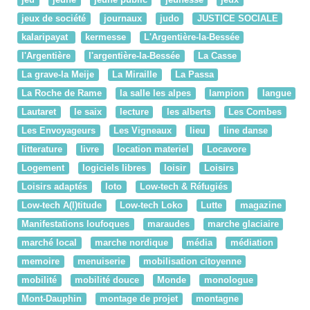
jeu
jeune
jeune public
jeunesse
jeux
jeux de société
journaux
judo
JUSTICE SOCIALE
kalaripayat
kermesse
L'Argentière-la-Bessée
l'Argentière
l'argentière-la-Bessée
La Casse
La grave-la Meije
La Miraille
La Passa
La Roche de Rame
la salle les alpes
lampion
langue
Lautaret
le saix
lecture
les alberts
Les Combes
Les Envoyageurs
Les Vigneaux
lieu
line danse
litterature
livre
location materiel
Locavore
Logement
logiciels libres
loisir
Loisirs
Loisirs adaptés
loto
Low-tech & Réfugiés
Low-tech A(l)titude
Low-tech Loko
Lutte
magazine
Manifestations loufoques
maraudes
marche glaciaire
marché local
marche nordique
média
médiation
memoire
menuiserie
mobilisation citoyenne
mobilité
mobilité douce
Monde
monologue
Mont-Dauphin
montage de projet
montagne