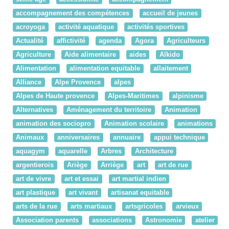
accompagnement des compétences
accueil de jeunes
acroyoga
activité aquatique
activités sportives
Actualité
affictivité
agenda
Agora
Agriculteurs
Agriculture
Aide alimentaire
aides
Aïkido
Alimentation
alimentation equitable
allaitement
Alliance
Alpe Provence
alpes
Alpes de Haute provence
Alpes-Maritimes
alpinisme
Alternatives
Aménagement du territoire
Animation
animation des sociopro
Animation scolaire
animations
Animaux
anniversaires
annuaire
appui technique
aquagym
aquarelle
Arbres
Architecture
argentierois
Ariège
Arriège
art
art de rue
art de vivre
art et essai
art martial indien
art plastique
art vivant
artisanat equitable
arts de la rue
arts martiaux
artsgricoles
arvieux
Association parents
associations
Astronomie
atelier