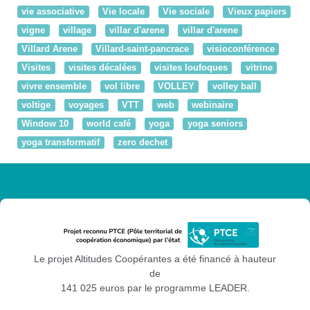
vie associative
Vie locale
Vie sociale
Vieux papiers
vigne
village
villar d'arene
villar d'arene
Villard Arene
Villard-saint-pancrace
visioconférence
Visites
visites décalées
visites loufoques
vitrine
vivre ensemble
vol libre
VOLLEY
volley ball
voltige
voyages
VTT
web
webinaire
Window 10
world café
yoga
yoga seniors
yoga transformatif
zero dechet
Le projet Altitudes Coopérantes a été financé à hauteur
de
141 025 euros par le programme LEADER.