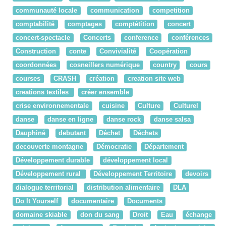
communauté locale
communication
competition
comptabilité
comptages
comptétition
concert
concert-spectacle
Concerts
conference
conférences
Construction
conte
Convivialité
Coopération
coordonnées
cosneillers numérique
country
cours
courses
CRASH
création
creation site web
creations textiles
créer ensemble
crise environnementale
cuisine
Culture
Culturel
danse
danse en ligne
danse rock
danse salsa
Dauphiné
debutant
Déchet
Déchets
decouverte montagne
Démocratie
Département
Développement durable
développement local
Développement rural
Développement Territoire
devoirs
dialogue territorial
distribution alimentaire
DLA
Do It Yourself
documentaire
Documents
domaine skiable
don du sang
Droit
Eau
échange