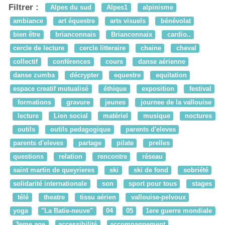
Filtrer :
Alpes du sud
Alpes1
alpinisme
ambiance
art équestre
arts visuels
bénévolat
bien être
brianconnais
Brianconnaix
cardio..
cercle de lecture
cercle litteraire
chaine
cheval
collectif
conférences
cours
danse aérienne
danse zumba
décrypter
equestre
equitation
espace creatif mutualisé
éthique
exposition
festival
formations
gravure
jeunes
journee de la vallouise
lecture
Lien social
matériel
musique
noctures
outils
outils pedagogique
parents d'eleves
parents d'eleves
partage
pilate
prelles
questions
relation
rencontre
réseau
saint martin de queyrieres
ski
ski de fond
sobriété
solidarité internationale
son
sport pour tous
stages
télé
theatre
tissu aérien
vallouise-pelvoux
yoga
"La Batie-neuve"
04
05
1ere guerre mondiale
3eme age
accessibilité
accompagnement