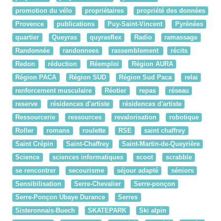
promotion du vélo
propriétaires
propriété des données
Provence
publications
Puy-Saint-Vincent
Pyrénées
quartier
Queyras
quyrasflex
Radio
ramassage
Randonnée
randonnees
rassemblement
récits
Redon
réduction
Réemploi
Région AURA
Région PACA
Région SUD
Région Sud Paca
relai
renforcement musculaire
Réotier
repas
réseau
reserve
résidences d'artiste
résidences d'artiste
Ressourcerie
ressources
revalorisation
robotique
Roller
romans
roulette
RSE
saint chaffrey
Saint Crépin
Saint-Chaffrey
Saint-Martin-de-Queyrière
Science
sciences informatiques
scoot
scrabble
se rencontrer
secourisme
séjour adapté
séniors
Sensibilisation
Serre-Chevalier
Serre-ponçon
Serre-Ponçon Ubaye Durance
Serres
Sisteronnais-Buech
SKATEPARK
Ski alpin