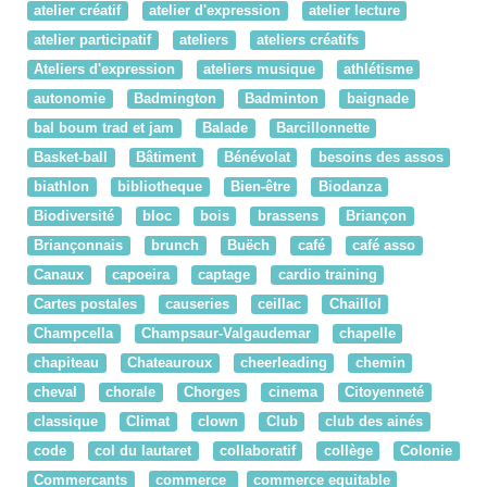
atelier créatif
atelier d'expression
atelier lecture
atelier participatif
ateliers
ateliers créatifs
Ateliers d'expression
ateliers musique
athlétisme
autonomie
Badmington
Badminton
baignade
bal boum trad et jam
Balade
Barcillonnette
Basket-ball
Bâtiment
Bénévolat
besoins des assos
biathlon
bibliotheque
Bien-être
Biodanza
Biodiversité
bloc
bois
brassens
Briançon
Briançonnais
brunch
Buëch
café
café asso
Canaux
capoeira
captage
cardio training
Cartes postales
causeries
ceillac
Chaillol
Champcella
Champsaur-Valgaudemar
chapelle
chapiteau
Chateauroux
cheerleading
chemin
cheval
chorale
Chorges
cinema
Citoyenneté
classique
Climat
clown
Club
club des ainés
code
col du lautaret
collaboratif
collège
Colonie
Commercants
commerce
commerce equitable