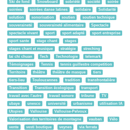
Ski de fond
Snowboard
sobriété
société
soirée
soirées
soirées danse latines
solidaire
Solidarité
solution
sonorisation
soutien
soutien technique
souveraineté
souveraineté alimentaire
Spectacle
spectacle vivant
sport
sport adapté
sport entreprise
sport sante
stage chant
stages
stages chant et musique
stratégie
streching
tai chi chuan
Tech
Technologie
telemark
Témoignages
Tennis
tennis guillestre competition
Territoire
théâtre
théâtre de masque
tiers
tiers-lieu
Toulouzannes
tradition
transfrontalière
Transition
Transition écologique
transport
travail avec l'autre
travail sonore
tribune
TV
ubaye
unesco
université
urbanisme
utilisation IA
Utopies
Vallouise
Vallouise-Pelvoux
Valorisation des territoires de montagne
vauban
Vélo
vente
vesti boutique
veynes
via ferrata