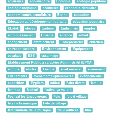
eclaireurs
éco-aventure
Ecologie
écologie populaire
écologie utopique
ecomusee
economie circulaire
economiesocialeetsolidaire
Ecrins
education
Éducation au développement durable
education populaire
Ekolok
eleves
Embrun
Embrunais
emploi
emploi associatif
Énergie
enfance
enfant
engagement
entrainement
Entreprenariat
entretien
entretien corporel
Environnement
Equipement
escalade
ESS
essaimage
Etablissement Public à caractère Administratif (EPCA)
éthique
études
Europe
éveil musical
evenement
Événements
evenements epheremeres
évènnementiel
exposition
Eygliers
fablab
Faits divers
famille
femmes
festival
festival ça va loin
Festival les Envoyageurs
Fete
fête d village
fete de la musique
Fête de village
fête familiale de la musique
feu d'artifices
film