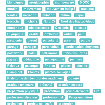
Montagnes
montdauphin
montgenevre
MOOC
moulin
mouvement
mouvement intégré
musique
Nantes
narration
Natation
Nature
nepal
Nevache
nichoirs
Nord 05
Nord des Hautes-Alpes
numérique
obsolescence
Occitanie
oiseaux
Olympique
oralité
orchestre
outils
pain
parapente
parent
parentalité
parents
parole
partage
partager
partenariats
participation citoyenne
patchwork
patin
patrimoine
Pays des Ecrins
paysan
pédagogie
pedagogique
peinture
Pelvoux
pétanque
Photos
pilates
piscine
Plampinet
Plantes
plantes sauvages
Plateforme de réemploi des matériaux
poterie
pratique amateurs
précarité
premier secours
preparation physique
prévention
primo-arrivants
Pro
professionnalisation
professionnel
Programmation
projection
projets collectifs
promotion