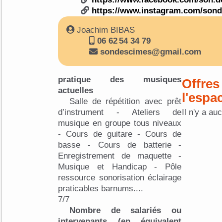
https://www.instagram.com/sond
Joachim BIBAS
06 62 54 34 79
sondescimes@gmail.com
pratique des musiques
Offres
actuelles
l'espa
Salle de répétition avec prêt
d’instrument - Ateliers de
Il n'y a au
musique en groupe tous niveaux
- Cours de guitare - Cours de
basse - Cours de batterie -
Enregistrement de maquette -
Musique et Handicap - Pôle
ressource sonorisation éclairage
praticables barnums....
7/7
Nombre de salariés ou
intervenants (en équivalent