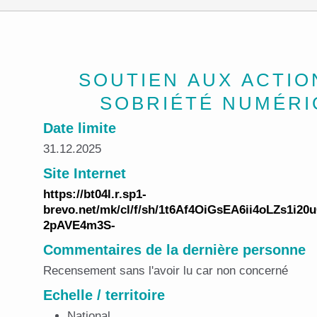
SOUTIEN AUX ACTIO
SOBRIÉTÉ NUMÉR
Date limite
31.12.2025
Site Internet
https://bt04l.r.sp1-
brevo.net/mk/cl/f/sh/1t6Af4OiGsEA6ii4oLZs1i20
2pAVE4m3S-
Commentaires de la dernière personne
Recensement sans l'avoir lu car non concerné
Echelle / territoire
National