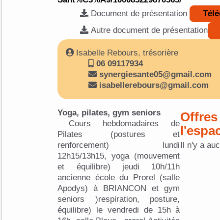
Document de présentation
Télé
Autre document de présentation
Isabelle Rebours, trésorière
06 09117934
synergiesante05@gmail.com
isabellerebours@gmail.com
Yoga, pilates, gym seniors
Offres
Cours hebdomadaires de
l'espa
Pilates (postures et
renforcement) lundi
Il n'y a au
12h15/13h15, yoga (mouvement
et équilibre) jeudi 10h/11h
ancienne école du Prorel (salle
Apodys) à BRIANCON et gym
seniors )respiration, posture,
équilibre) le vendredi de 15h à