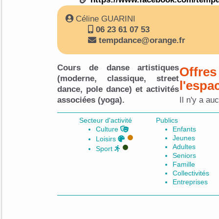
Céline GUARINI
06 23 61 07 53
tempdance@orange.fr
Cours de danse artistiques
Offres
(moderne, classique, street
l'espa
dance, pole dance) et activités
associées (yoga).
Il n'y a au
Secteur d'activité
Publics
Culture
Enfants
Jeunes
Loisirs
Adultes
Sport
Seniors
Famille
Collectivités
Entreprises