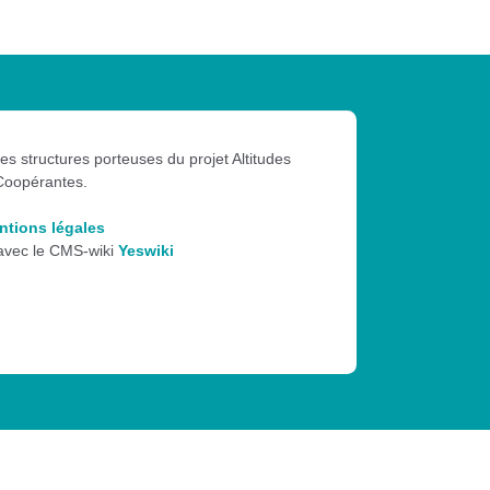
les structures porteuses du projet Altitudes
Coopérantes.
ntions légales
 avec le CMS-wiki
Yeswiki