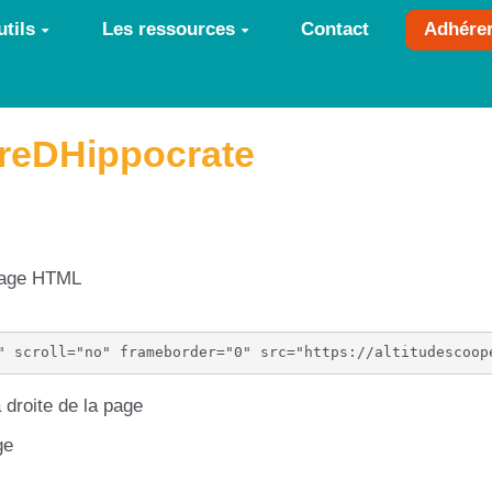
tils
Les ressources
Contact
Adhére
rreDHippocrate
 page HTML
 droite de la page
ge