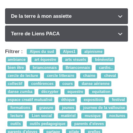
De la terre à mon assiette
Terre de Liens PACA
Filtrer :
Alpes du sud
Alpes1
alpinisme
ambiance
art équestre
arts visuels
bénévolat
bien être
brianconnais
Brianconnaix
cardio..
cercle de lecture
cercle litteraire
chaine
cheval
collectif
conférences
cours
danse aérienne
danse zumba
décrypter
equestre
equitation
espace creatif mutualisé
éthique
exposition
festival
formations
gravure
jeunes
journee de la vallouise
lecture
Lien social
matériel
musique
noctures
outils
outils pedagogique
parents d'eleves
parents d'eleves
partage
pilate
prelles