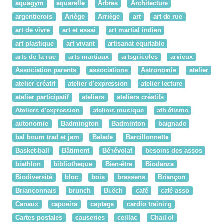
aquagym
aquarelle
Arbres
Architecture
argentierois
Ariège
Arriège
art
art de rue
art de vivre
art et essai
art martial indien
art plastique
art vivant
artisanat equitable
arts de la rue
arts martiaux
artsgricoles
arvieux
Association parents
associations
Astronomie
atelier
atelier créatif
atelier d'expression
atelier lecture
atelier participatif
ateliers
ateliers créatifs
Ateliers d'expression
ateliers musique
athlétisme
autonomie
Badmington
Badminton
baignade
bal boum trad et jam
Balade
Barcillonnette
Basket-ball
Bâtiment
Bénévolat
besoins des assos
biathlon
bibliotheque
Bien-être
Biodanza
Biodiversité
bloc
bois
brassens
Briançon
Briançonnais
brunch
Buëch
café
café asso
Canaux
capoeira
captage
cardio training
Cartes postales
causeries
ceillac
Chaillol