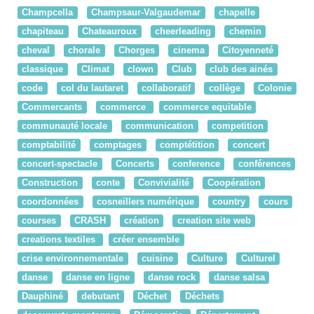
Champcella
Champsaur-Valgaudemar
chapelle
chapiteau
Chateauroux
cheerleading
chemin
cheval
chorale
Chorges
cinema
Citoyenneté
classique
Climat
clown
Club
club des ainés
code
col du lautaret
collaboratif
collège
Colonie
Commercants
commerce
commerce equitable
communauté locale
communication
competition
comptabilité
comptages
comptétition
concert
concert-spectacle
Concerts
conference
conférences
Construction
conte
Convivialité
Coopération
coordonnées
cosneillers numérique
country
cours
courses
CRASH
création
creation site web
creations textiles
créer ensemble
crise environnementale
cuisine
Culture
Culturel
danse
danse en ligne
danse rock
danse salsa
Dauphiné
debutant
Déchet
Déchets