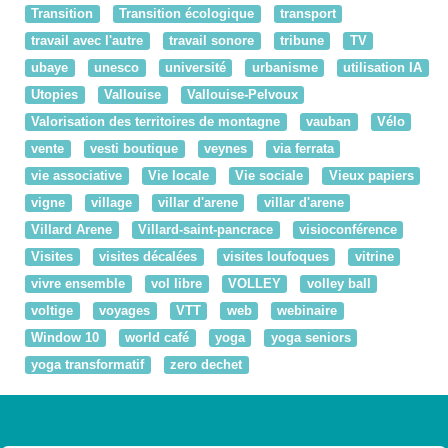
Transition
Transition écologique
transport
travail avec l'autre
travail sonore
tribune
TV
ubaye
unesco
université
urbanisme
utilisation IA
Utopies
Vallouise
Vallouise-Pelvoux
Valorisation des territoires de montagne
vauban
Vélo
vente
vesti boutique
veynes
via ferrata
vie associative
Vie locale
Vie sociale
Vieux papiers
vigne
village
villar d'arene
villar d'arene
Villard Arene
Villard-saint-pancrace
visioconférence
Visites
visites décalées
visites loufoques
vitrine
vivre ensemble
vol libre
VOLLEY
volley ball
voltige
voyages
VTT
web
webinaire
Window 10
world café
yoga
yoga seniors
yoga transformatif
zero dechet