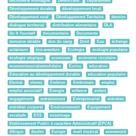
decouverte montagne
Démocratie
Département
Développement durable
développement local
Développement rural
Développement Territoire
devoirs
dialogue territorial
distribution alimentaire
DLA
Do It Yourself
documentaire
Documents
domaine skiable
don du sang
Droit
Eau
échange
eclaireurs
éco-aventure
Ecologie
écologie populaire
écologie utopique
ecomusee
economie circulaire
economiesocialeetsolidaire
Ecrins
education
Éducation au développement durable
education populaire
Ekolok
eleves
Embrun
Embrunais
emploi
emploi associatif
Énergie
enfance
enfant
engagement
entrainement
Entreprenariat
entretien
entretien corporel
Environnement
Equipement
escalade
ESS
essaimage
Etablissement Public à caractère Administratif (EPCA)
éthique
études
Europe
éveil musical
evenement