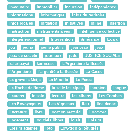
imaginaire
Immobilier
Inclusion
indépendance
Informations
informatique
Infos du territoire
infos locales
initiation
Initiatives
inline
insertion
instruction
instruments à vent
intelligence collective
intergénérationnel
Intervention
itinérance
Izoard
jeu
jeune
jeune public
jeunesse
jeux
jeux de société
journaux
judo
JUSTICE SOCIALE
kalaripayat
kermesse
L'Argentière-la-Bessée
l'Argentière
l'argentière-la-Bessée
La Casse
La grave-la Meije
La Miraille
La Passa
La Roche de Rame
la salle les alpes
lampion
langue
Lautaret
le saix
lecture
les alberts
Les Combes
Les Envoyageurs
Les Vigneaux
lieu
line danse
litterature
livre
location materiel
Locavore
Logement
logiciels libres
loisir
Loisirs
Loisirs adaptés
loto
Low-tech & Réfugiés