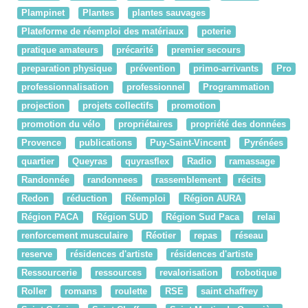
Plampinet
Plantes
plantes sauvages
Plateforme de réemploi des matériaux
poterie
pratique amateurs
précarité
premier secours
preparation physique
prévention
primo-arrivants
Pro
professionnalisation
professionnel
Programmation
projection
projets collectifs
promotion
promotion du vélo
propriétaires
propriété des données
Provence
publications
Puy-Saint-Vincent
Pyrénées
quartier
Queyras
quyrasflex
Radio
ramassage
Randonnée
randonnees
rassemblement
récits
Redon
réduction
Réemploi
Région AURA
Région PACA
Région SUD
Région Sud Paca
relai
renforcement musculaire
Réotier
repas
réseau
reserve
résidences d'artiste
résidences d'artiste
Ressourcerie
ressources
revalorisation
robotique
Roller
romans
roulette
RSE
saint chaffrey