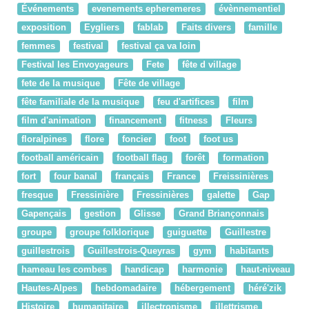
Événements
evenements epheremeres
évènnementiel
exposition
Eygliers
fablab
Faits divers
famille
femmes
festival
festival ça va loin
Festival les Envoyageurs
Fete
fête d village
fete de la musique
Fête de village
fête familiale de la musique
feu d'artifices
film
film d'animation
financement
fitness
Fleurs
floralpines
flore
foncier
foot
foot us
football américain
football flag
forêt
formation
fort
four banal
français
France
Freissinières
fresque
Fressinière
Fressinières
galette
Gap
Gapençais
gestion
Glisse
Grand Briançonnais
groupe
groupe folklorique
guiguette
Guillestre
guillestrois
Guillestrois-Queyras
gym
habitants
hameau les combes
handicap
harmonie
haut-niveau
Hautes-Alpes
hebdomadaire
hébergement
héré'zik
Histoire
humanitaire
illectronisme
illettrisme