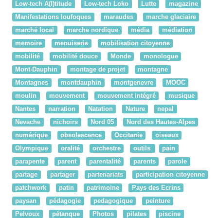
Low-tech A(l)titude
Low-tech Loko
Lutte
magazine
Manifestations loufoques
maraudes
marche glaciaire
marché local
marche nordique
média
médiation
memoire
menuiserie
mobilisation citoyenne
mobilité
mobilité douce
Monde
monologue
Mont-Dauphin
montage de projet
montagne
Montagnes
montdauphin
montgenevre
MOOC
moulin
mouvement
mouvement intégré
musique
Nantes
narration
Natation
Nature
nepal
Nevache
nichoirs
Nord 05
Nord des Hautes-Alpes
numérique
obsolescence
Occitanie
oiseaux
Olympique
oralité
orchestre
outils
pain
parapente
parent
parentalité
parents
parole
partage
partager
partenariats
participation citoyenne
patchwork
patin
patrimoine
Pays des Ecrins
paysan
pédagogie
pedagogique
peinture
Pelvoux
pétanque
Photos
pilates
piscine