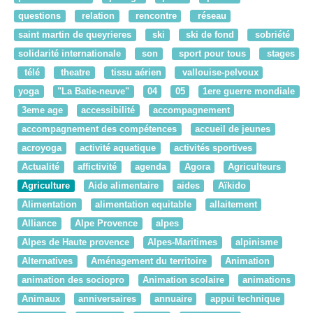
questions
relation
rencontre
réseau
saint martin de queyrieres
ski
ski de fond
sobriété
solidarité internationale
son
sport pour tous
stages
télé
theatre
tissu aérien
vallouise-pelvoux
yoga
"La Batie-neuve"
04
05
1ere guerre mondiale
3eme age
accessibilité
accompagnement
accompagnement des compétences
accueil de jeunes
acroyoga
activité aquatique
activités sportives
Actualité
affictivité
agenda
Agora
Agriculteurs
Agriculture
Aide alimentaire
aides
Aïkido
Alimentation
alimentation equitable
allaitement
Alliance
Alpe Provence
alpes
Alpes de Haute provence
Alpes-Maritimes
alpinisme
Alternatives
Aménagement du territoire
Animation
animation des sociopro
Animation scolaire
animations
Animaux
anniversaires
annuaire
appui technique