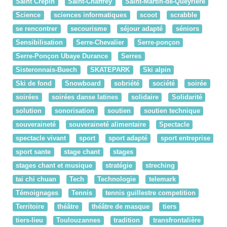
Saint Crépin
Saint-Chaffrey
Saint-Martin-de-Queyrière
Science
sciences informatiques
scoot
scrabble
se rencontrer
secourisme
séjour adapté
séniors
Sensibilisation
Serre-Chevalier
Serre-ponçon
Serre-Ponçon Ubaye Durance
Serres
Sisteronnais-Buech
SKATEPARK
Ski alpin
Ski de fond
Snowboard
sobriété
société
soirée
soirées
soirées danse latines
solidaire
Solidarité
solution
sonorisation
soutien
soutien technique
souveraineté
souveraineté alimentaire
Spectacle
spectacle vivant
sport
sport adapté
sport entreprise
sport sante
stage chant
stages
stages chant et musique
stratégie
streching
tai chi chuan
Tech
Technologie
telemark
Témoignages
Tennis
tennis guillestre competition
Territoire
théâtre
théâtre de masque
tiers
tiers-lieu
Toulouzannes
tradition
transfrontalière