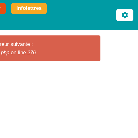
r
Infolettres
reur suivante :
r.php
on line
276