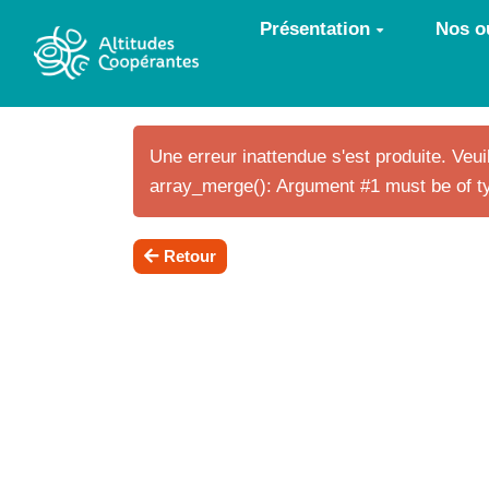
Aller au contenu principal
Présentation
Nos ou
Une erreur inattendue s'est produite. Veuil
array_merge(): Argument #1 must be of ty
Retour