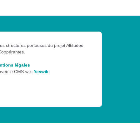
les structures porteuses du projet Altitudes
Coopérantes.
ntions légales
 avec le CMS-wiki
Yeswiki