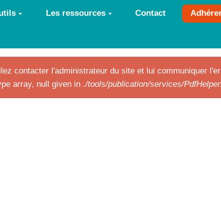
tils
Les ressources
Contact
Adhére
lez contacter l'administrateur du site et lui communiquer l'er
pe array, null given in
./tools/publication/services/PdfHelpe