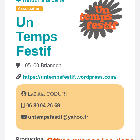
Retour à la carte
Association
Un
Temps
Festif
- 05100 Briançon
https://untempsfestif.wordpress.com/
Laëtitia CODURI
06 80 04 26 69
untempsfestif@yahoo.fr
Production