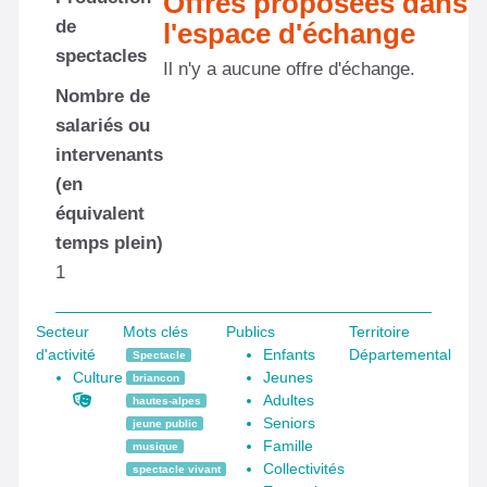
Offres proposées dans
de
l'espace d'échange
spectacles
Il n'y a aucune offre d'échange.
Nombre de
salariés ou
intervenants
(en
équivalent
temps plein)
1
Secteur
Mots clés
Publics
Territoire
d'activité
Enfants
Départemental
Spectacle
Culture
Jeunes
briancon
Adultes
hautes-alpes
Seniors
jeune public
Famille
musique
Collectivités
spectacle vivant