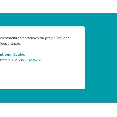
les structures porteuses du projet Altitudes
Coopérantes.
ntions légales
 avec le CMS-wiki
Yeswiki