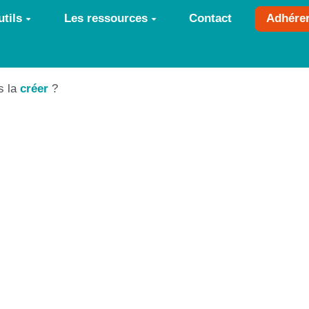
tils
Les ressources
Contact
Adhére
s la
créer
?