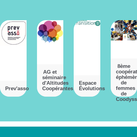
8ème
coopérat
AG et
éphémèr
séminaire
de
d'Altitudes
Espace
femmes
Prev'asso
Coopérantes
Évolutions
de
Coodyss