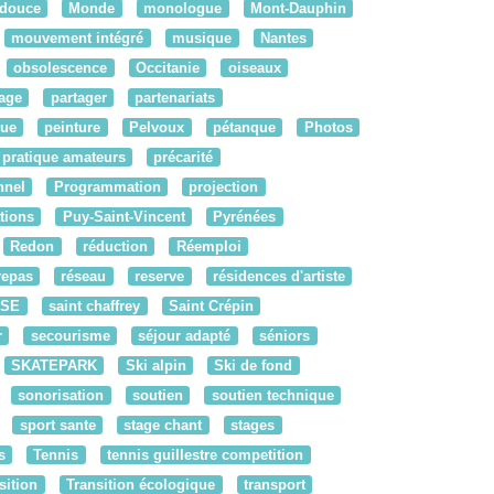
 douce
Monde
monologue
Mont-Dauphin
mouvement intégré
musique
Nantes
obsolescence
Occitanie
oiseaux
tage
partager
partenariats
ue
peinture
Pelvoux
pétanque
Photos
pratique amateurs
précarité
nnel
Programmation
projection
tions
Puy-Saint-Vincent
Pyrénées
Redon
réduction
Réemploi
repas
réseau
reserve
résidences d'artiste
RSE
saint chaffrey
Saint Crépin
r
secourisme
séjour adapté
séniors
SKATEPARK
Ski alpin
Ski de fond
sonorisation
soutien
soutien technique
sport sante
stage chant
stages
s
Tennis
tennis guillestre competition
sition
Transition écologique
transport