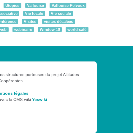
Utopies
Vallouise
Vallouise-Pelvoux
ssociative
Vie locale
Vie sociale
onférence
Visites
visites décalées
web
webinaire
Window 10
world café
les structures porteuses du projet Altitudes
Coopérantes.
ntions légales
 avec le CMS-wiki
Yeswiki