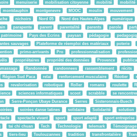
oire
menuiserie
mobilisation citoyenne
mobilité
mobilité
montdauphin
montgenevre
MOOC
moulin
mouvement
ache
nichoirs
Nord 05
Nord des Hautes-Alpes
numérique
ain
parapente
parent
parentalité
parents
parole
par
patrimoine
Pays des Ecrins
paysan
pédagogie
pedagogiq
antes sauvages
Plateforme de réemploi des matériaux
poterie
ention
primo-arrivants
Pro
professionnalisation
professio
vélo
propriétaires
propriété des données
Provence
publica
amassage
Randonnée
randonnees
rassemblement
récits
Région Sud Paca
relai
renforcement musculaire
Réotier
es
revalorisation
robotique
Roller
romans
roulette
ience
sciences informatiques
scoot
scrabble
se rencontre
on
Serre-Ponçon Ubaye Durance
Serres
Sisteronnais-Buech
soirées
soirées danse latines
solidaire
Solidarité
solution
tacle
spectacle vivant
sport
sport adapté
sport entreprise
g
tai chi chuan
Tech
Technologie
telemark
Témoignage
s
tiers-lieu
Toulouzannes
tradition
transfrontalière
Tran