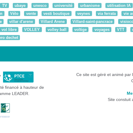
TV
ubaye
unesco
université
urbanisme
utilisation IA
an
Vélo
vente
vesti boutique
veynes
via ferrata
vie a
e
villar d'arene
Villard Arene
Villard-saint-pancrace
visioc
vol libre
VOLLEY
volley ball
voltige
voyages
VTT
ero dechet
Ce site est géré et animé par 
été financé à hauteur de
Me
gramme LEADER.
Site constuit