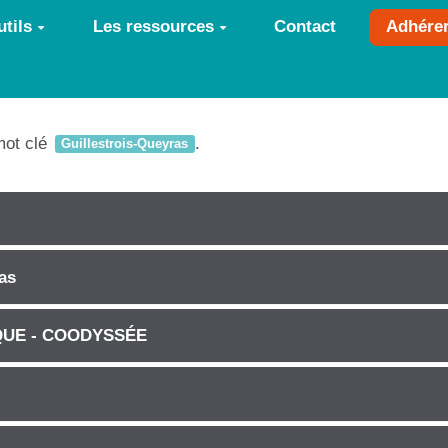
tils
Les ressources
Contact
Adhére
mot clé
.
Guillestrois-Queyras
as
QUE - COODYSSÉE