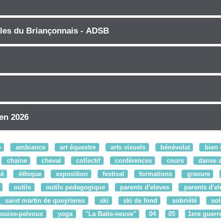
les du Briançonnais - ADSB
en 2026
e
ambiance
art équestre
arts visuels
bénévolat
bien 
chaine
cheval
collectif
conférences
cours
danse a
sé
éthique
exposition
festival
formations
gravure
outils
outils pedagogique
parents d'eleves
parents d'el
saint martin de queyrieres
ski
ski de fond
sobriété
sol
louise-pelvoux
yoga
"La Batie-neuve"
04
05
1ere guerr