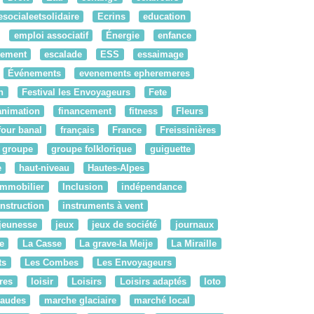
socialeetsolidaire
Ecrins
education
emploi associatif
Énergie
enfance
pement
escalade
ESS
essaimage
Événements
evenements epheremeres
n
Festival les Envoyageurs
Fete
'animation
financement
fitness
Fleurs
four banal
français
France
Freissinières
groupe
groupe folklorique
guiguette
e
haut-niveau
Hautes-Alpes
Immobilier
Inclusion
indépendance
instruction
instruments à vent
jeunesse
jeux
jeux de société
journaux
e
La Casse
La grave-la Meije
La Miraille
ts
Les Combes
Les Envoyageurs
bres
loisir
Loisirs
Loisirs adaptés
loto
audes
marche glaciaire
marché local