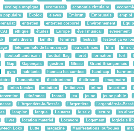
écologie utopique
ecomusee
economie circulaire
economie
n populaire
Ekolok
eleves
Embrun
Embrunais
emploi
renariat
entretien
entretien corporel
Environnement
Equi
PCA)
éthique
études
Europe
éveil musical
evenement
ab
Faits divers
famille
femmes
festival
festival ça va loi
lage
fête familiale de la musique
feu d'artifices
film
film d
football américain
football flag
forêt
formation
fort
Gap
Gapençais
gestion
Glisse
Grand Briançonnais
gym
habitants
hameau les combes
handicap
harmoni
stoire
humanitaire
illectronisme
illettrisme
imaginaire
re
infos locales
initiation
Initiatives
inline
insertion
ntervention
itinérance
Izoard
jeu
jeune
jeune public
messe
L'Argentière-la-Bessée
l'Argentière
l'argentière-la-Bessé
pes
lampion
langue
Lautaret
le saix
lecture
les alber
livre
location materiel
Locavore
Logement
logiciels li
w-tech Loko
Lutte
magazine
Manifestations loufoques
mar