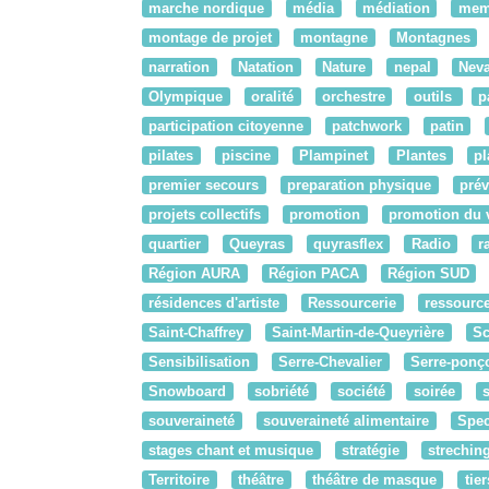
marche nordique
média
médiation
mem
montage de projet
montagne
Montagnes
narration
Natation
Nature
nepal
Nev
Olympique
oralité
orchestre
outils
p
participation citoyenne
patchwork
patin
pilates
piscine
Plampinet
Plantes
pl
premier secours
preparation physique
prév
projets collectifs
promotion
promotion du 
quartier
Queyras
quyrasflex
Radio
r
Région AURA
Région PACA
Région SUD
résidences d'artiste
Ressourcerie
ressourc
Saint-Chaffrey
Saint-Martin-de-Queyrière
Sc
Sensibilisation
Serre-Chevalier
Serre-ponç
Snowboard
sobriété
société
soirée
souveraineté
souveraineté alimentaire
Spec
stages chant et musique
stratégie
strechin
Territoire
théâtre
théâtre de masque
tier