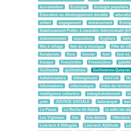
éco-aventure
Ecologie
écologie populaire
Éducation au développement durable
educatio
enfant
engagement
entrainement
Entrep
Etablissement Public à caractère Administratif (E
évènnementiel
exposition
Eygliers
fabl
fête d village
fete de la musique
Fête de vil
floralpines
flore
foncier
foot
foot us
fresque
Fressinière
Fressinières
galette
Guillestre
guillestrois
Guillestrois-Queyras
hebdomadaire
hébergement
héré'zik
Hi
Informations
informatique
Infos du territoi
intelligence collective
intergénérationnel
I
judo
JUSTICE SOCIALE
kalaripayat
ker
La Passa
La Roche de Rame
la salle les al
Les Vigneaux
lieu
line danse
litterature
Low-tech & Réfugiés
Low-tech A(l)titude
Lo