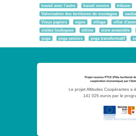
travail avec l'autre
travail sonore
tribune
Valorisation des territoires de montagne
vaub
Vieux papiers
vigne
village
villar d'aren
visites loufoques
vitrine
vivre ensemble
yoga
yoga seniors
yoga transformatif
z
Le projet Altitudes Coopérantes a 
141 025 euros par le pro