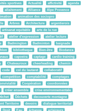
vités sportives
Actualité
affictivité
agenda
allaitement
Alliance
Alpe Provence
imation
animation des sociopro
le
Arbres
Architecture
argentierois
artisanat equitable
arts de la rue
if
atelier d'expression
atelier lecture
e
Badmington
Badminton
baignade
thlon
bibliotheque
Bien-être
Biodanza
anaux
capoeira
captage
cardio training
u
Chateauroux
cheerleading
chemin
code
col du lautaret
collaboratif
competition
comptabilité
comptages
onvivialité
Coopération
coordonnées
créer ensemble
crise environnementale
Déchet
Déchets
decouverte montagne
t Territoire
devoirs
dialogue territorial
Droit
Eau
échange
eclaireurs