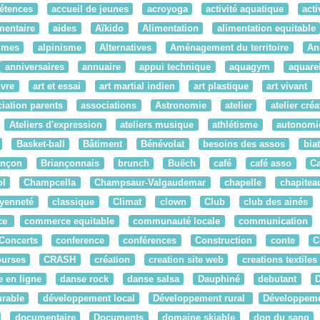
étences
accueil de jeunes
acroyoga
activité aquatique
acti
mentaire
aides
Aïkido
Alimentation
alimentation equitable
times
alpinisme
Alternatives
Aménagement du territoire
An
anniversaires
annuaire
appui technique
aquagym
aquarel
ivre
art et essai
art martial indien
art plastique
art vivant
iation parents
associations
Astronomie
atelier
atelier créat
Ateliers d'expression
ateliers musique
athlétisme
autonomi
Basket-ball
Bâtiment
Bénévolat
besoins des assos
bia
ançon
Briançonnais
brunch
Buëch
café
café asso
C
ol
Champcella
Champsaur-Valgaudemar
chapelle
chapitea
oyenneté
classique
Climat
clown
Club
club des ainés
ce
commerce equitable
communauté locale
communication
Concerts
conference
conférences
Construction
conte
C
ourses
CRASH
création
creation site web
creations textiles
 en ligne
danse rock
danse salsa
Dauphiné
debutant
rable
développement local
Développement rural
Développemen
documentaire
Documents
domaine skiable
don du sang