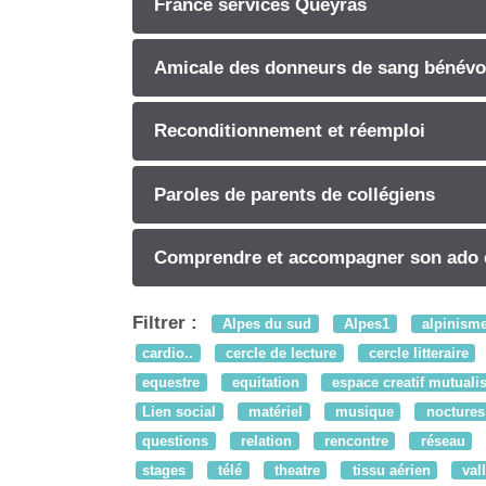
France services Queyras
Amicale des donneurs de sang bénévo
Reconditionnement et réemploi
Paroles de parents de collégiens
Comprendre et accompagner son ado 
Filtrer :
Alpes du sud
Alpes1
alpinism
cardio..
cercle de lecture
cercle litteraire
equestre
equitation
espace creatif mutuali
Lien social
matériel
musique
noctures
questions
relation
rencontre
réseau
stages
télé
theatre
tissu aérien
val