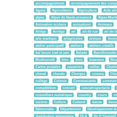
accompagnement
accompagnement des comp
Agora
Agriculteurs
Agriculture
Aide ali
alpes
Alpes de Haute provence
Alpes-Mari
Animation scolaire
animations
Animaux
Ariège
Arriège
art
art de rue
art de v
arts martiaux
artsgricoles
arvieux
Assoc
atelier participatif
ateliers
ateliers créatifs
bal boum trad et jam
Balade
Barcillonnette
Biodiversité
bloc
bois
brassens
Bri
Cartes postales
causeries
ceillac
Chaill
cheval
chorale
Chorges
cinema
Cit
collège
Colonie
Commercants
commer
comptétition
concert
concert-spectacle
cosneillers numérique
country
cours
c
cuisine
Culture
Culturel
danse
danse
Démocratie
Département
Développement du
distribution alimentaire
DLA
Do It Yourself