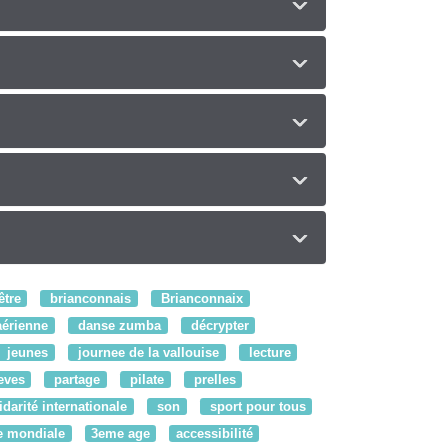
être
brianconnais
Brianconnaix
érienne
danse zumba
décrypter
jeunes
journee de la vallouise
lecture
eves
partage
pilate
prelles
idarité internationale
son
sport pour tous
e mondiale
3eme age
accessibilité