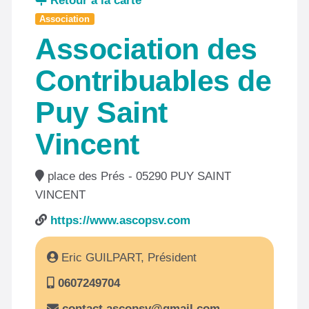
Retour à la carte
Association
Association des
Contribuables de
Puy Saint
Vincent
place des Prés - 05290 PUY SAINT
VINCENT
https://www.ascopsv.com
Eric GUILPART, Président
0607249704
contact.ascopsv@gmail.com