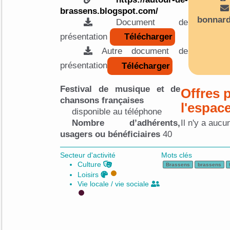
brassens.blogspot.com/
bonnar
Document de
présentation
Télécharger
Autre document de
présentation
Télécharger
Festival de musique et de
Offres 
chansons françaises
l'espac
disponible au téléphone
Nombre d’adhérents,
Il n'y a aucu
usagers ou bénéficiaires
40
Secteur d'activité
Mots clés
Culture
Brassens
brassens
Loisirs
Vie locale / vie sociale