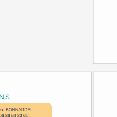
ENS
ice BONNARDEL
6 86 54 20 61