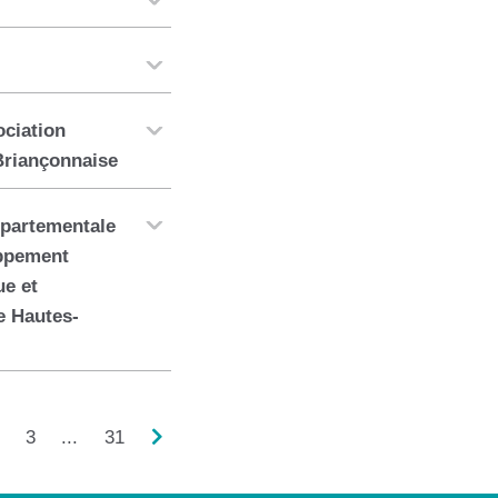
ociation
Briançonnaise
partementale
ppement
e et
e Hautes-
3
...
31