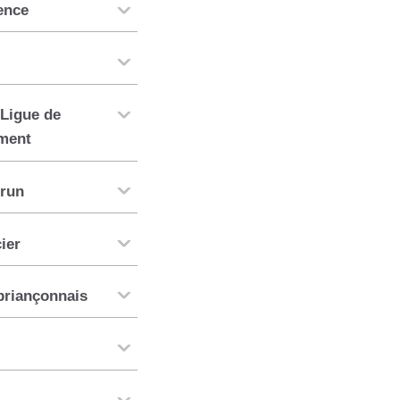
ence
Ligue de
ement
run
ier
riançonnais