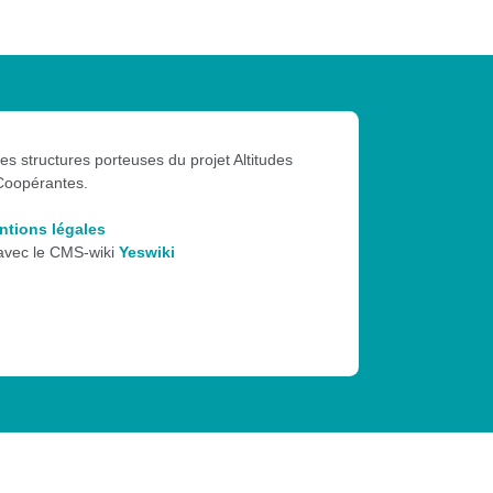
les structures porteuses du projet Altitudes
Coopérantes.
ntions légales
 avec le CMS-wiki
Yeswiki