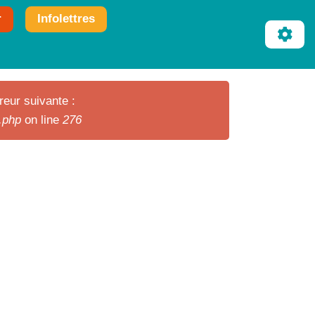
r
Infolettres
reur suivante :
r.php
on line
276