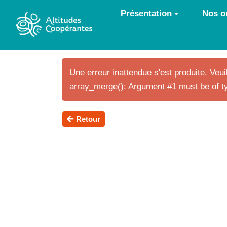
Aller au contenu principal
Présentation
Nos ou
Une erreur inattendue s'est produite. Veuil
array_merge(): Argument #1 must be of ty
Retour