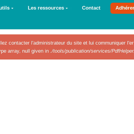
tils
Les ressources
Contact
Adhére
lez contacter l'administrateur du site et lui communiquer l'er
pe array, null given in
./tools/publication/services/PdfHelpe