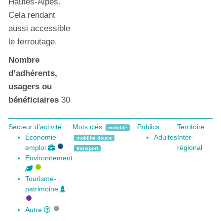
Hautes-Alpes.
Cela rendant
aussi accessible
le ferroutage.
Nombre
d’adhérents,
usagers ou
bénéficiaires
30
Secteur d'activité
Mots clés
Publics
Territoire
mobilité
Économie-
Adultes
Inter-
mobilité douce
emploi
régional
transport
Environnement
Tourisme-
patrimoine
Autre