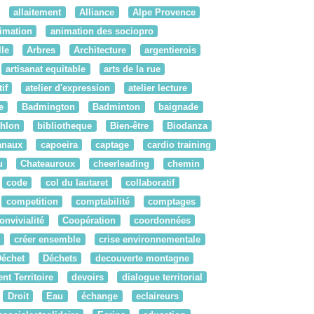
allaitement
Alliance
Alpe Provence
imation
animation des sociopro
le
Arbres
Architecture
argentierois
artisanat equitable
arts de la rue
if
atelier d'expression
atelier lecture
e
Badmington
Badminton
baignade
thlon
bibliotheque
Bien-être
Biodanza
anaux
capoeira
captage
cardio training
u
Chateauroux
cheerleading
chemin
code
col du lautaret
collaboratif
competition
comptabilité
comptages
onvivialité
Coopération
coordonnées
créer ensemble
crise environnementale
Déchet
Déchets
decouverte montagne
t Territoire
devoirs
dialogue territorial
Droit
Eau
échange
eclaireurs