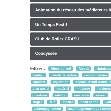
Animation du réseau des médiateurs 
Un Temps Festif
Club de Roller CRASH
Coodyssée
Filtrer :
Alpes du sud
Alpes1
alpinism
cardio..
cercle de lecture
cercle litteraire
equestre
equitation
espace creatif mutuali
Lien social
matériel
musique
noctures
questions
relation
rencontre
réseau
stages
télé
theatre
tissu aérien
val
accompagnement
accompagnement des comp