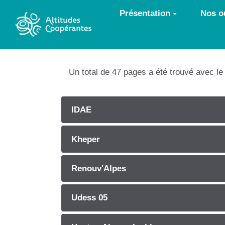
Aller au contenu principal
Présentation
Nos ou
Un total de 47 pages a été trouvé avec l
IDAE
Kheper
Renouv'Alpes
Udess 05