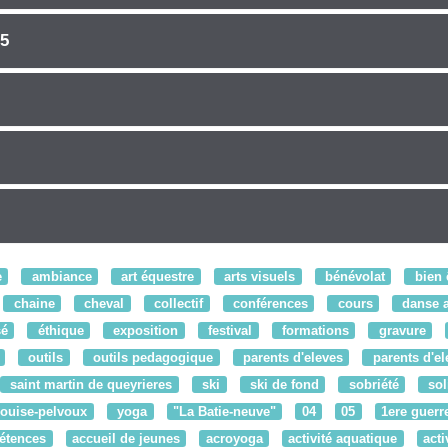
05
e
ambiance
art équestre
arts visuels
bénévolat
bien 
chaine
cheval
collectif
conférences
cours
danse a
sé
éthique
exposition
festival
formations
gravure
outils
outils pedagogique
parents d'eleves
parents d'el
saint martin de queyrieres
ski
ski de fond
sobriété
sol
louise-pelvoux
yoga
"La Batie-neuve"
04
05
1ere guerr
étences
accueil de jeunes
acroyoga
activité aquatique
acti