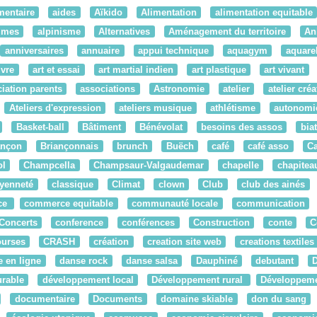
mentaire
aides
Aïkido
Alimentation
alimentation equitable
times
alpinisme
Alternatives
Aménagement du territoire
An
anniversaires
annuaire
appui technique
aquagym
aquarel
ivre
art et essai
art martial indien
art plastique
art vivant
iation parents
associations
Astronomie
atelier
atelier créat
Ateliers d'expression
ateliers musique
athlétisme
autonomi
Basket-ball
Bâtiment
Bénévolat
besoins des assos
bia
ançon
Briançonnais
brunch
Buëch
café
café asso
C
ol
Champcella
Champsaur-Valgaudemar
chapelle
chapitea
oyenneté
classique
Climat
clown
Club
club des ainés
ce
commerce equitable
communauté locale
communication
Concerts
conference
conférences
Construction
conte
C
ourses
CRASH
création
creation site web
creations textiles
 en ligne
danse rock
danse salsa
Dauphiné
debutant
rable
développement local
Développement rural
Développemen
documentaire
Documents
domaine skiable
don du sang