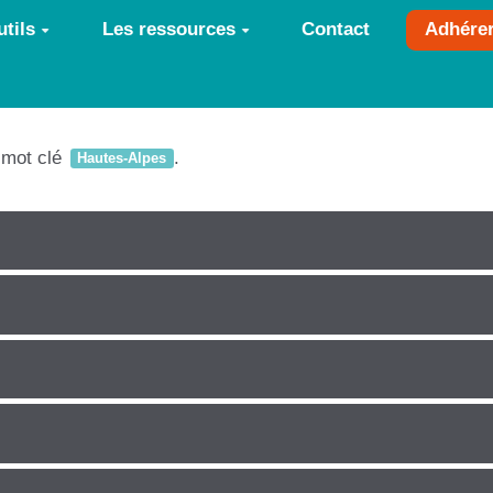
tils
Les ressources
Contact
Adhére
e mot clé
.
Hautes-Alpes