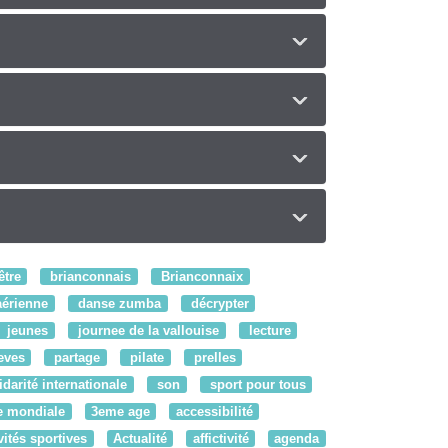
être
brianconnais
Brianconnaix
érienne
danse zumba
décrypter
jeunes
journee de la vallouise
lecture
eves
partage
pilate
prelles
idarité internationale
son
sport pour tous
e mondiale
3eme age
accessibilité
vités sportives
Actualité
affictivité
agenda