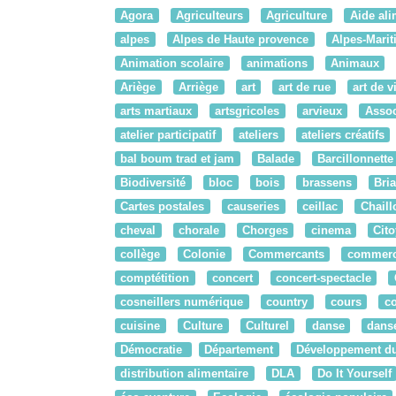
Agora
Agriculteurs
Agriculture
Aide ali
alpes
Alpes de Haute provence
Alpes-Mari
Animation scolaire
animations
Animaux
Ariège
Arriège
art
art de rue
art de v
arts martiaux
artsgricoles
arvieux
Assoc
atelier participatif
ateliers
ateliers créatifs
bal boum trad et jam
Balade
Barcillonnette
Biodiversité
bloc
bois
brassens
Bri
Cartes postales
causeries
ceillac
Chaill
cheval
chorale
Chorges
cinema
Cit
collège
Colonie
Commercants
commer
comptétition
concert
concert-spectacle
cosneillers numérique
country
cours
c
cuisine
Culture
Culturel
danse
danse
Démocratie
Département
Développement du
distribution alimentaire
DLA
Do It Yourself