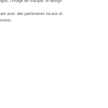
logos, l’image de marque, le design
rant avec des partenaires locaux et
esoins.