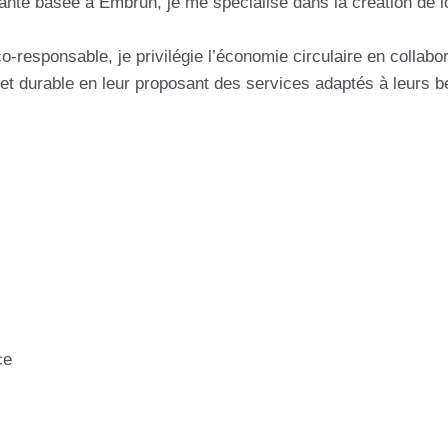
dante basée à Embrun, je me spécialise dans la création de 
o-responsable, je privilégie l’économie circulaire en collabo
e et durable en leur proposant des services adaptés à leurs b
ce