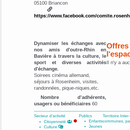
05100 Briancon
https://www.facebook.com/comite.rosenh
Dynamiser les échanges avec
Offres
nos amis d'outre-Rhin en
l'espa
Bavière à travers la culture, le
sport et diverses activités
Il n'y a au
d'échange.
Soirees cinéma allemand,
séjours à Rosenheim, visites,
randonnées, pique-niques,etc.
Nombre d’adhérents,
usagers ou bénéficiaires
60
Secteur d'activité
Publics
Territoire In
Enfants
communes, pay
Citoyenneté
Jeunes
Culture