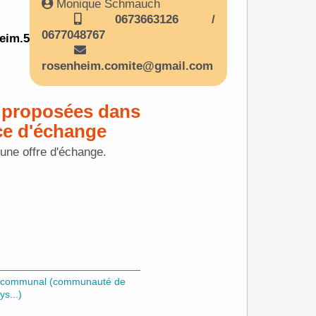
Monique Schmauch
0673663126 /
0677048767
eim.5
rosenheim.comite@gmail.com
 proposées dans
ce d'échange
cune offre d'échange.
ter-communal (communauté de
s...)