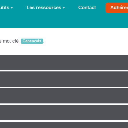
tils
Les ressources
Contact
Adhére
le mot clé
.
Gapençais