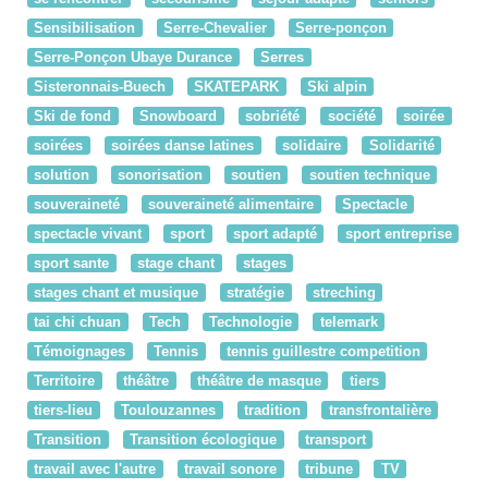
Sensibilisation
Serre-Chevalier
Serre-ponçon
Serre-Ponçon Ubaye Durance
Serres
Sisteronnais-Buech
SKATEPARK
Ski alpin
Ski de fond
Snowboard
sobriété
société
soirée
soirées
soirées danse latines
solidaire
Solidarité
solution
sonorisation
soutien
soutien technique
souveraineté
souveraineté alimentaire
Spectacle
spectacle vivant
sport
sport adapté
sport entreprise
sport sante
stage chant
stages
stages chant et musique
stratégie
streching
tai chi chuan
Tech
Technologie
telemark
Témoignages
Tennis
tennis guillestre competition
Territoire
théâtre
théâtre de masque
tiers
tiers-lieu
Toulouzannes
tradition
transfrontalière
Transition
Transition écologique
transport
travail avec l'autre
travail sonore
tribune
TV