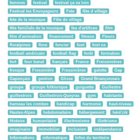
femmes
festival
festival ça va loin
Festival les Envoyageurs
Fete
fête d village
fete de la musique
Fête de village
fête familiale de la musique
feu d'artifices
film
film d'animation
financement
fitness
Fleurs
floralpines
flore
foncier
foot
foot us
football américain
football flag
forêt
formation
fort
four banal
français
France
Freissinières
fresque
Fressinière
Fressinières
galette
Gap
Gapençais
gestion
Glisse
Grand Briançonnais
groupe
groupe folklorique
guiguette
Guillestre
guillestrois
Guillestrois-Queyras
gym
habitants
hameau les combes
handicap
harmonie
haut-niveau
Hautes-Alpes
hebdomadaire
hébergement
héré'zik
Histoire
humanitaire
illectronisme
illettrisme
imaginaire
Immobilier
Inclusion
indépendance
Informations
informatique
Infos du territoire