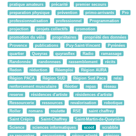
pratique amateurs
précarité
premier secours
preparation physique
prévention
primo-arrivants
Pro
professionnalisation
professionnel
Programmation
projection
projets collectifs
promotion
promotion du vélo
propriétaires
propriété des données
Provence
publications
Puy-Saint-Vincent
Pyrénées
quartier
Queyras
quyrasflex
Radio
ramassage
Randonnée
randonnees
rassemblement
récits
Redon
réduction
Réemploi
Région AURA
Région PACA
Région SUD
Région Sud Paca
relai
renforcement musculaire
Réotier
repas
réseau
reserve
résidences d'artiste
résidences d'artiste
Ressourcerie
ressources
revalorisation
robotique
Roller
romans
roulette
RSE
saint chaffrey
Saint Crépin
Saint-Chaffrey
Saint-Martin-de-Queyrière
Science
sciences informatiques
scoot
scrabble
se rencontrer
secourisme
séjour adapté
séniors