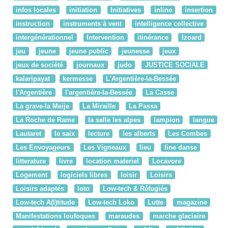
infos locales
initiation
Initiatives
inline
insertion
instruction
instruments à vent
intelligence collective
intergénérationnel
Intervention
itinérance
Izoard
jeu
jeune
jeune public
jeunesse
jeux
jeux de société
journaux
judo
JUSTICE SOCIALE
kalaripayat
kermesse
L'Argentière-la-Bessée
l'Argentière
l'argentière-la-Bessée
La Casse
La grave-la Meije
La Miraille
La Passa
La Roche de Rame
la salle les alpes
lampion
langue
Lautaret
le saix
lecture
les alberts
Les Combes
Les Envoyageurs
Les Vigneaux
lieu
line danse
litterature
livre
location materiel
Locavore
Logement
logiciels libres
loisir
Loisirs
Loisirs adaptés
loto
Low-tech & Réfugiés
Low-tech A(l)titude
Low-tech Loko
Lutte
magazine
Manifestations loufoques
maraudes
marche glaciaire