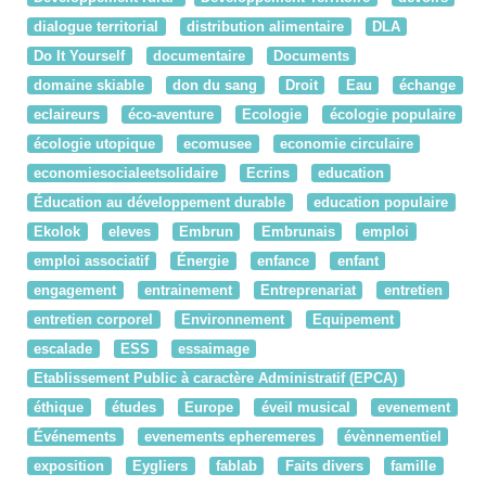
dialogue territorial
distribution alimentaire
DLA
Do It Yourself
documentaire
Documents
domaine skiable
don du sang
Droit
Eau
échange
eclaireurs
éco-aventure
Ecologie
écologie populaire
écologie utopique
ecomusee
economie circulaire
economiesocialeetsolidaire
Ecrins
education
Éducation au développement durable
education populaire
Ekolok
eleves
Embrun
Embrunais
emploi
emploi associatif
Énergie
enfance
enfant
engagement
entrainement
Entreprenariat
entretien
entretien corporel
Environnement
Equipement
escalade
ESS
essaimage
Etablissement Public à caractère Administratif (EPCA)
éthique
études
Europe
éveil musical
evenement
Événements
evenements epheremeres
évènnementiel
exposition
Eygliers
fablab
Faits divers
famille