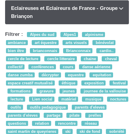
Eclaireuses et Eclaireurs de France - Groupe
Briançon
Filtrer :
Alpes du sud
Alpes1
alpinisme
ambiance
art équestre
arts visuels
bénévolat
bien être
brianconnais
Brianconnaix
cardio..
cercle de lecture
cercle litteraire
chaine
cheval
collectif
conférences
cours
danse aérienne
danse zumba
décrypter
equestre
equitation
espace creatif mutualisé
éthique
exposition
festival
formations
gravure
jeunes
journee de la vallouise
lecture
Lien social
matériel
musique
noctures
outils
outils pedagogique
parents d'eleves
parents d'eleves
partage
pilate
prelles
questions
relation
rencontre
réseau
saint martin de queyrieres
ski
ski de fond
sobriété