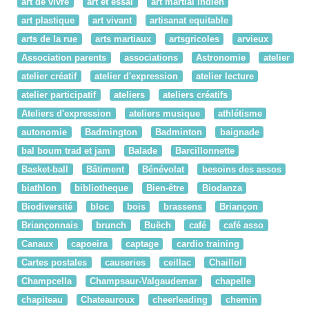
art de vivre
art et essai
art martial indien
art plastique
art vivant
artisanat equitable
arts de la rue
arts martiaux
artsgricoles
arvieux
Association parents
associations
Astronomie
atelier
atelier créatif
atelier d'expression
atelier lecture
atelier participatif
ateliers
ateliers créatifs
Ateliers d'expression
ateliers musique
athlétisme
autonomie
Badmington
Badminton
baignade
bal boum trad et jam
Balade
Barcillonnette
Basket-ball
Bâtiment
Bénévolat
besoins des assos
biathlon
bibliotheque
Bien-être
Biodanza
Biodiversité
bloc
bois
brassens
Briançon
Briançonnais
brunch
Buëch
café
café asso
Canaux
capoeira
captage
cardio training
Cartes postales
causeries
ceillac
Chaillol
Champcella
Champsaur-Valgaudemar
chapelle
chapiteau
Chateauroux
cheerleading
chemin