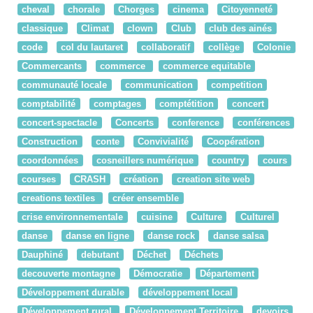
cheval
chorale
Chorges
cinema
Citoyenneté
classique
Climat
clown
Club
club des ainés
code
col du lautaret
collaboratif
collège
Colonie
Commercants
commerce
commerce equitable
communauté locale
communication
competition
comptabilité
comptages
comptétition
concert
concert-spectacle
Concerts
conference
conférences
Construction
conte
Convivialité
Coopération
coordonnées
cosneillers numérique
country
cours
courses
CRASH
création
creation site web
creations textiles
créer ensemble
crise environnementale
cuisine
Culture
Culturel
danse
danse en ligne
danse rock
danse salsa
Dauphiné
debutant
Déchet
Déchets
decouverte montagne
Démocratie
Département
Développement durable
développement local
Développement rural
Développement Territoire
devoirs