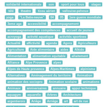
solidarité internationale
son
sport pour tous
stages
télé
theatre
tissu aérien
vallouise-pelvoux
yoga
"La Batie-neuve"
04
05
1ere guerre mondiale
3eme age
accessibilité
accompagnement
accompagnement des compétences
accueil de jeunes
acroyoga
activité aquatique
activités sportives
Actualité
affictivité
agenda
Agora
Agriculteurs
Agriculture
Aide alimentaire
aides
Aïkido
Alimentation
alimentation equitable
allaitement
Alliance
Alpe Provence
alpes
Alpes de Haute provence
Alpes-Maritimes
alpinisme
Alternatives
Aménagement du territoire
Animation
animation des sociopro
Animation scolaire
animations
Animaux
anniversaires
annuaire
appui technique
aquagym
aquarelle
Arbres
Architecture
argentierois
Ariège
Arriège
art
art de rue