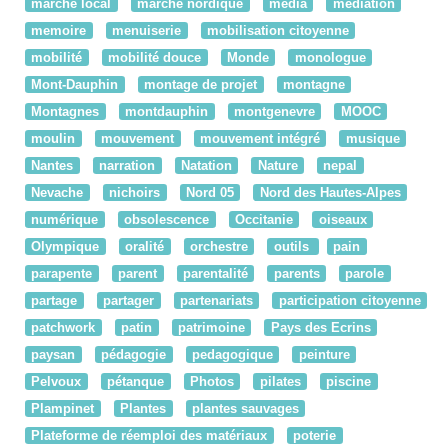
marché local
marche nordique
média
médiation
memoire
menuiserie
mobilisation citoyenne
mobilité
mobilité douce
Monde
monologue
Mont-Dauphin
montage de projet
montagne
Montagnes
montdauphin
montgenevre
MOOC
moulin
mouvement
mouvement intégré
musique
Nantes
narration
Natation
Nature
nepal
Nevache
nichoirs
Nord 05
Nord des Hautes-Alpes
numérique
obsolescence
Occitanie
oiseaux
Olympique
oralité
orchestre
outils
pain
parapente
parent
parentalité
parents
parole
partage
partager
partenariats
participation citoyenne
patchwork
patin
patrimoine
Pays des Ecrins
paysan
pédagogie
pedagogique
peinture
Pelvoux
pétanque
Photos
pilates
piscine
Plampinet
Plantes
plantes sauvages
Plateforme de réemploi des matériaux
poterie