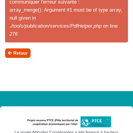
communiquer l'erreur suivante :
array_merge(): Argument #1 must be of type array,
null given in
./tools/publication/services/PdfHelper.php
on line
276
Retour
Le projet Altitudes Coopérantes a été financé à hauteur