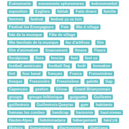
Événements
evenements epheremeres
évènnementiel
exposition
Eygliers
fablab
Faits divers
famille
femmes
festival
festival ça va loin
Festival les Envoyageurs
Fete
fête d village
fete de la musique
Fête de village
fête familiale de la musique
feu d'artifices
film
film d'animation
financement
fitness
Fleurs
floralpines
flore
foncier
foot
foot us
football américain
football flag
forêt
formation
fort
four banal
français
France
Freissinières
fresque
Fressinière
Fressinières
galette
Gap
Gapençais
gestion
Glisse
Grand Briançonnais
groupe
groupe folklorique
guiguette
Guillestre
guillestrois
Guillestrois-Queyras
gym
habitants
hameau les combes
handicap
harmonie
haut-niveau
Hautes-Alpes
hebdomadaire
hébergement
héré'zik
Histoire
humanitaire
illectronisme
illettrisme