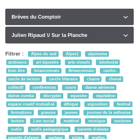
Brèves du Comptoir
Julien Ripaud \/ Sur la Planche
Filtrer :
Alpes du sud
Alpes1
alpinisme
ambiance
art équestre
arts visuels
bénévolat
bien être
brianconnais
Brianconnaix
cardio..
cercle de lecture
cercle litteraire
chaine
cheval
collectif
conférences
cours
danse aérienne
danse zumba
décrypter
equestre
equitation
espace creatif mutualisé
éthique
exposition
festival
formations
gravure
jeunes
journee de la vallouise
lecture
Lien social
matériel
musique
noctures
outils
outils pedagogique
parents d'eleves
parents d'eleves
partage
pilate
prelles