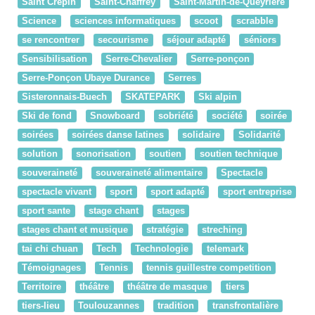
Saint Crépin
Saint-Chaffrey
Saint-Martin-de-Queyrière
Science
sciences informatiques
scoot
scrabble
se rencontrer
secourisme
séjour adapté
séniors
Sensibilisation
Serre-Chevalier
Serre-ponçon
Serre-Ponçon Ubaye Durance
Serres
Sisteronnais-Buech
SKATEPARK
Ski alpin
Ski de fond
Snowboard
sobriété
société
soirée
soirées
soirées danse latines
solidaire
Solidarité
solution
sonorisation
soutien
soutien technique
souveraineté
souveraineté alimentaire
Spectacle
spectacle vivant
sport
sport adapté
sport entreprise
sport sante
stage chant
stages
stages chant et musique
stratégie
streching
tai chi chuan
Tech
Technologie
telemark
Témoignages
Tennis
tennis guillestre competition
Territoire
théâtre
théâtre de masque
tiers
tiers-lieu
Toulouzannes
tradition
transfrontalière