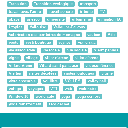
Transition
Transition écologique
transport
travail avec l'autre
travail sonore
tribune
TV
ubaye
unesco
université
urbanisme
utilisation IA
Utopies
Vallouise
Vallouise-Pelvoux
Valorisation des territoires de montagne
vauban
Vélo
vente
vesti boutique
veynes
via ferrata
vie associative
Vie locale
Vie sociale
Vieux papiers
vigne
village
villar d'arene
villar d'arene
Villard Arene
Villard-saint-pancrace
visioconférence
Visites
visites décalées
visites loufoques
vitrine
vivre ensemble
vol libre
VOLLEY
volley ball
voltige
voyages
VTT
web
webinaire
Window 10
world café
yoga
yoga seniors
yoga transformatif
zero dechet