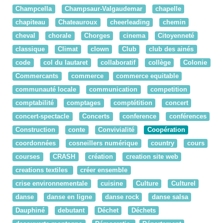
Champcella
Champsaur-Valgaudemar
chapelle
chapiteau
Chateauroux
cheerleading
chemin
cheval
chorale
Chorges
cinema
Citoyenneté
classique
Climat
clown
Club
club des ainés
code
col du lautaret
collaboratif
collège
Colonie
Commercants
commerce
commerce equitable
communauté locale
communication
competition
comptabilité
comptages
comptétition
concert
concert-spectacle
Concerts
conference
conférences
Construction
conte
Convivialité
Coopération
coordonnées
cosneillers numérique
country
cours
courses
CRASH
création
creation site web
creations textiles
créer ensemble
crise environnementale
cuisine
Culture
Culturel
danse
danse en ligne
danse rock
danse salsa
Dauphiné
debutant
Déchet
Déchets