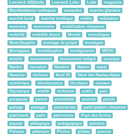
Low-tech A(l)titude
Low-tech Loko
Lutte
magazine
Manifestations loufoques
maraudes
marche glaciaire
marché local
marche nordique
média
médiation
memoire
menuiserie
mobilisation citoyenne
mobilité
mobilité douce
Monde
monologue
Mont-Dauphin
montage de projet
montagne
Montagnes
montdauphin
montgenevre
MOOC
moulin
mouvement
mouvement intégré
musique
Nantes
narration
Natation
Nature
nepal
Nevache
nichoirs
Nord 05
Nord des Hautes-Alpes
numérique
obsolescence
Occitanie
oiseaux
Olympique
oralité
orchestre
outils
pain
parapente
parent
parentalité
parents
parole
partage
partager
partenariats
participation citoyenne
patchwork
patin
patrimoine
Pays des Ecrins
paysan
pédagogie
pedagogique
peinture
Pelvoux
pétanque
Photos
pilates
piscine