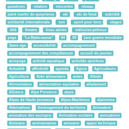
questions
relation
rencontre
réseau
saint martin de queyrieres
ski
ski de fond
sobriété
solidarité internationale
son
sport pour tous
stages
télé
theatre
tissu aérien
vallouise-pelvoux
yoga
"La Batie-neuve"
04
05
1ere guerre mondiale
3eme age
accessibilité
accompagnement
accompagnement des compétences
accueil de jeunes
acroyoga
activité aquatique
activités sportives
Actualité
affictivité
agenda
Agora
Agriculteurs
Agriculture
Aide alimentaire
aides
Aïkido
Alimentation
alimentation equitable
allaitement
Alliance
Alpe Provence
alpes
Alpes de Haute provence
Alpes-Maritimes
alpinisme
Alternatives
Aménagement du territoire
Animation
animation des sociopro
Animation scolaire
animations
Animaux
anniversaires
annuaire
appui technique