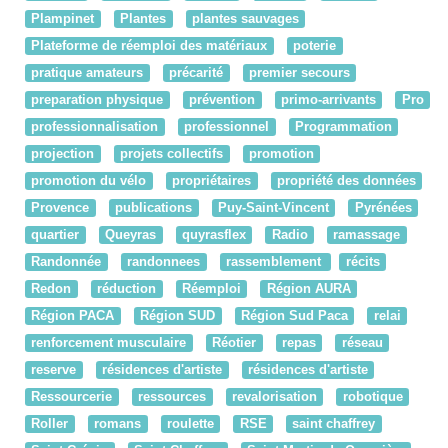
Plampinet
Plantes
plantes sauvages
Plateforme de réemploi des matériaux
poterie
pratique amateurs
précarité
premier secours
preparation physique
prévention
primo-arrivants
Pro
professionnalisation
professionnel
Programmation
projection
projets collectifs
promotion
promotion du vélo
propriétaires
propriété des données
Provence
publications
Puy-Saint-Vincent
Pyrénées
quartier
Queyras
quyrasflex
Radio
ramassage
Randonnée
randonnees
rassemblement
récits
Redon
réduction
Réemploi
Région AURA
Région PACA
Région SUD
Région Sud Paca
relai
renforcement musculaire
Réotier
repas
réseau
reserve
résidences d'artiste
résidences d'artiste
Ressourcerie
ressources
revalorisation
robotique
Roller
romans
roulette
RSE
saint chaffrey