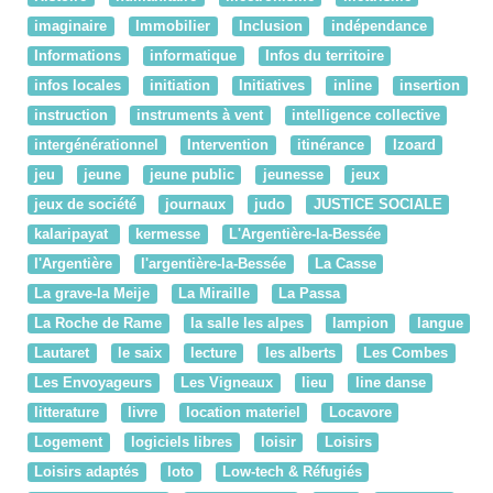
imaginaire
Immobilier
Inclusion
indépendance
Informations
informatique
Infos du territoire
infos locales
initiation
Initiatives
inline
insertion
instruction
instruments à vent
intelligence collective
intergénérationnel
Intervention
itinérance
Izoard
jeu
jeune
jeune public
jeunesse
jeux
jeux de société
journaux
judo
JUSTICE SOCIALE
kalaripayat
kermesse
L'Argentière-la-Bessée
l'Argentière
l'argentière-la-Bessée
La Casse
La grave-la Meije
La Miraille
La Passa
La Roche de Rame
la salle les alpes
lampion
langue
Lautaret
le saix
lecture
les alberts
Les Combes
Les Envoyageurs
Les Vigneaux
lieu
line danse
litterature
livre
location materiel
Locavore
Logement
logiciels libres
loisir
Loisirs
Loisirs adaptés
loto
Low-tech & Réfugiés