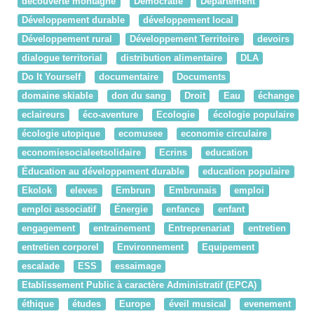
decouverte montagne
Démocratie
Département
Développement durable
développement local
Développement rural
Développement Territoire
devoirs
dialogue territorial
distribution alimentaire
DLA
Do It Yourself
documentaire
Documents
domaine skiable
don du sang
Droit
Eau
échange
eclaireurs
éco-aventure
Ecologie
écologie populaire
écologie utopique
ecomusee
economie circulaire
economiesocialeetsolidaire
Ecrins
education
Éducation au développement durable
education populaire
Ekolok
eleves
Embrun
Embrunais
emploi
emploi associatif
Énergie
enfance
enfant
engagement
entrainement
Entreprenariat
entretien
entretien corporel
Environnement
Equipement
escalade
ESS
essaimage
Etablissement Public à caractère Administratif (EPCA)
éthique
études
Europe
éveil musical
evenement