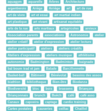
aquagym
aquarelle
Arbres
Architecture
argentierois
Ariège
Arriège
art
art de rue
art de vivre
art et essai
art martial indien
art plastique
art vivant
artisanat equitable
arts de la rue
arts martiaux
artsgricoles
arvieux
Association parents
associations
Astronomie
atelier
atelier créatif
atelier d'expression
atelier lecture
atelier participatif
ateliers
ateliers créatifs
Ateliers d'expression
ateliers musique
athlétisme
autonomie
Badmington
Badminton
baignade
bal boum trad et jam
Balade
Barcillonnette
Basket-ball
Bâtiment
Bénévolat
besoins des assos
biathlon
bibliotheque
Bien-être
Biodanza
Biodiversité
bloc
bois
brassens
Briançon
Briançonnais
brunch
Buëch
café
café asso
Canaux
capoeira
captage
cardio training
Cartes postales
causeries
ceillac
Chaillol