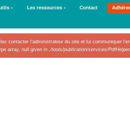
tils
Les ressources
Contact
Adhére
lez contacter l'administrateur du site et lui communiquer l'er
pe array, null given in
./tools/publication/services/PdfHelpe