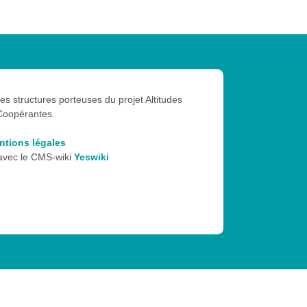
les structures porteuses du projet Altitudes
Coopérantes.
ntions légales
 avec le CMS-wiki
Yeswiki