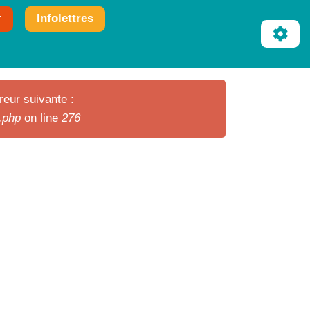
r
Infolettres
reur suivante :
r.php
on line
276