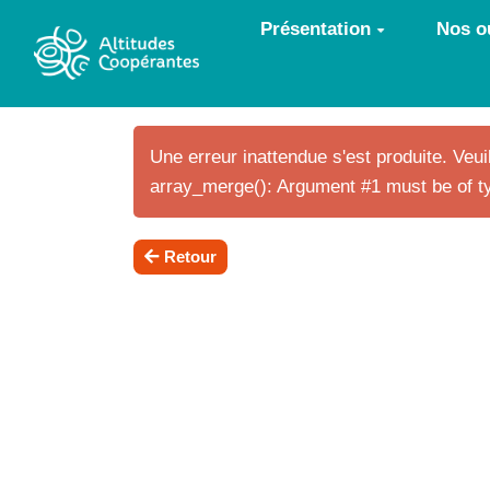
Aller au contenu principal
Présentation
Nos ou
Une erreur inattendue s'est produite. Veuil
array_merge(): Argument #1 must be of ty
Retour