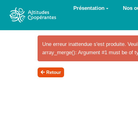
Aller au contenu principal
Présentation
Nos ou
Une erreur inattendue s'est produite. Veuil
array_merge(): Argument #1 must be of ty
Retour