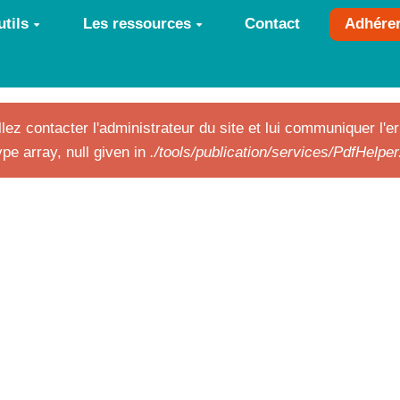
tils
Les ressources
Contact
Adhére
lez contacter l'administrateur du site et lui communiquer l'er
pe array, null given in
./tools/publication/services/PdfHelpe