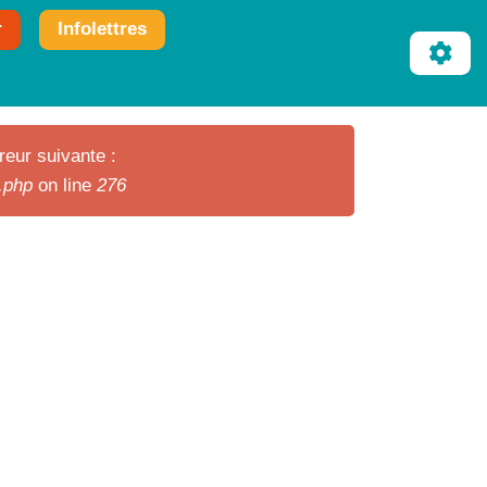
r
Infolettres
reur suivante :
r.php
on line
276