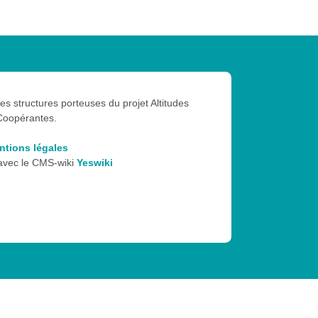
les structures porteuses du projet Altitudes
Coopérantes.
ntions légales
 avec le CMS-wiki
Yeswiki