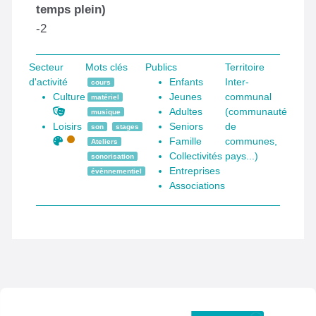
temps plein)
-2
Secteur
Mots clés
Publics
Territoire
d'activité
Enfants
Inter-
cours
Culture
Jeunes
communal
matériel
Adultes
(communauté
musique
Loisirs
Seniors
de
son
stages
Famille
communes,
Ateliers
Collectivités
pays...)
sonorisation
Entreprises
évènnementiel
Associations