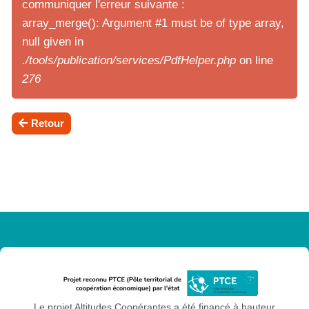
communiquer l'erreur suivante :
array_merge(): Argument #1 must be of type array,
null given in
./tools/publication/services/PdfHelper.php
on line
276
Retour
Le projet Altitudes Coopérantes a été financé à hauteur