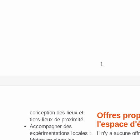
conception des lieux et
Offres proposées dans
tiers-lieux de proximité.
l'espace d
Accompagner des
expérimentations locales :
Il n'y a aucune off