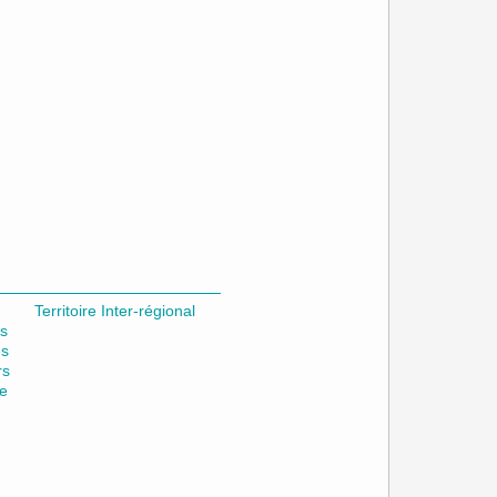
Territoire Inter-régional
s
es
rs
le