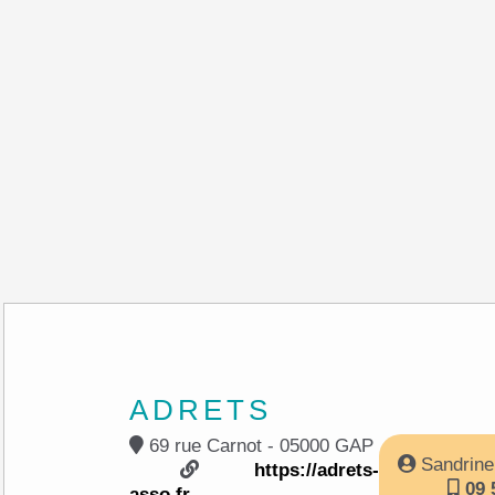
ADRETS
69 rue Carnot - 05000 GAP
Sandrin
https://adrets-
09 
asso.fr