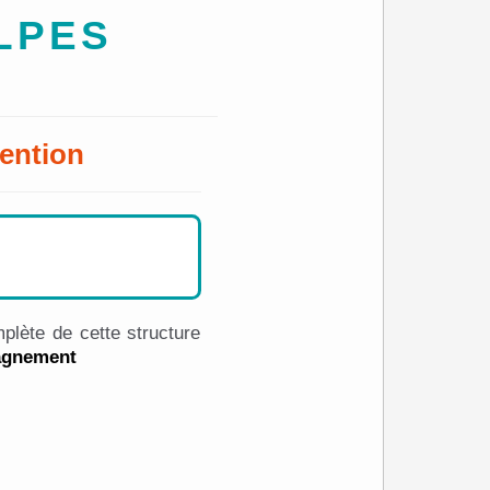
LPES
ention
plète de cette structure
pagnement