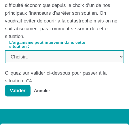
difficulté économique depuis le choix d’un de nos
Centre de ressources des Hauts Pays Alpins
principaux financeurs d’arrêter son soutien. On
Collectif Animacoop
voudrait éviter de courir à la catastrophe mais on ne
Comité Départemental Olympique et Sportif
sait absolument pas comment se sortir de cette
des Hautes Alpes
situation.
Comité Départemental d'Education et de
L'organisme peut intervenir dans cette
Promotion de la Santé des Hautes Alpes
situation :
Comptoir des Assos
Coodyssée
Délégation des SCOP et SCIC PACA Corse
Cliquez sur valider ci-dessous pour passer à la
Département des Hautes-Alpes, CEDRA,
situation n°4
service culturel
Valider
Annuler
EUROSCOPE
France Active PACA
Handirect05
Initiative Nord Hautes-Alpes
Le Mouvement associatif Provence Alpes