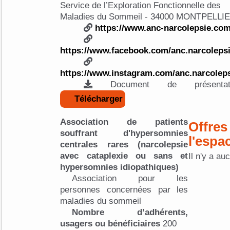
Service de l’Exploration Fonctionnelle des
Maladies du Sommeil - 34000 MONTPE
https://www.anc-narcolepsie.co
https://www.facebook.com/anc.narcoleps
https://www.instagram.com/anc.narcoleps
Télécharger
Association de patients
Offres
souffrant d'hypersomnies
l'espa
centrales rares (narcolepsie
avec cataplexie ou sans et
Il n'y a au
hypersomnies idiopathiques)
Association pour les
personnes concernées par les
maladies du sommeil
Nombre d’adhérents,
usagers ou bénéficiaires
200