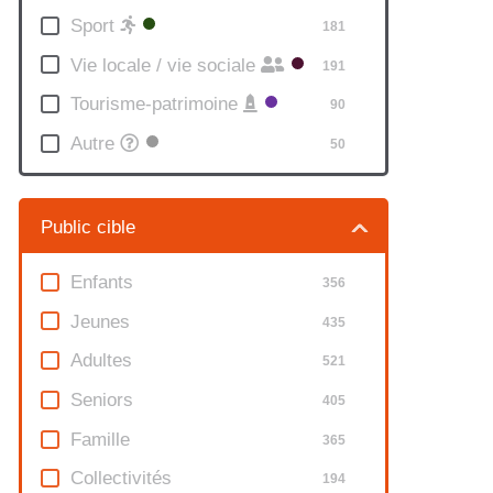
Leaflet
|
©
Sport
66
181
OpenStreetMap
Vie locale / vie sociale
191
contributors
Tourisme-patrimoine
90
Autre
50
Public cible
Enfants
356
Jeunes
435
Adultes
521
Seniors
405
Famille
365
Collectivités
194