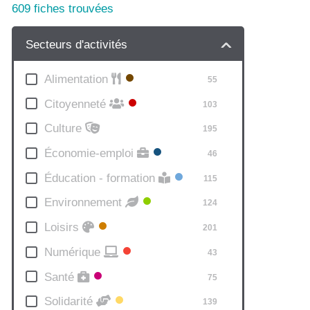
609
fiches trouvées
Secteurs d'activités
Alimentation
55
Citoyenneté
103
Culture
195
Économie-emploi
46
193
Éducation - formation
115
Environnement
124
Loisirs
201
59
Numérique
43
Santé
75
Solidarité
139