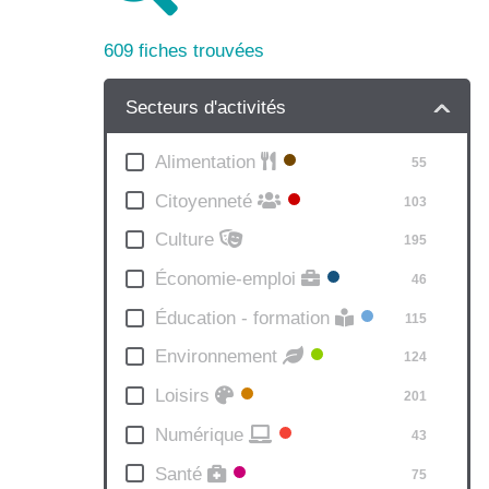
609
fiches trouvées
Secteurs d'activités
Alimentation
55
Citoyenneté
103
Culture
195
Économie-emploi
46
Éducation - formation
115
Environnement
124
Loisirs
201
Numérique
43
Santé
75