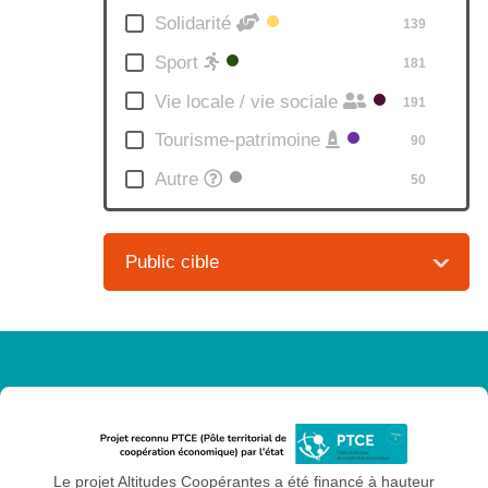
Solidarité
139
Sport
181
Vie locale / vie sociale
191
Tourisme-patrimoine
90
Autre
50
Leaflet
|
©
Public cible
OpenStreetMap
contributors
Le projet Altitudes Coopérantes a été financé à hauteur