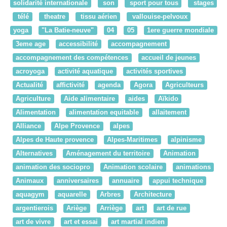
solidarité internationale
son
sport pour tous
stages
télé
theatre
tissu aérien
vallouise-pelvoux
yoga
"La Batie-neuve"
04
05
1ere guerre mondiale
3eme age
accessibilité
accompagnement
accompagnement des compétences
accueil de jeunes
acroyoga
activité aquatique
activités sportives
Actualité
affictivité
agenda
Agora
Agriculteurs
Agriculture
Aide alimentaire
aides
Aïkido
Alimentation
alimentation equitable
allaitement
Alliance
Alpe Provence
alpes
Alpes de Haute provence
Alpes-Maritimes
alpinisme
Alternatives
Aménagement du territoire
Animation
animation des sociopro
Animation scolaire
animations
Animaux
anniversaires
annuaire
appui technique
aquagym
aquarelle
Arbres
Architecture
argentierois
Ariège
Arriège
art
art de rue
art de vivre
art et essai
art martial indien