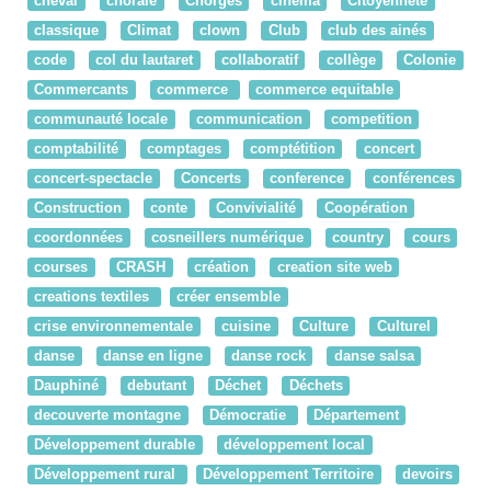
cheval
chorale
Chorges
cinema
Citoyenneté
classique
Climat
clown
Club
club des ainés
code
col du lautaret
collaboratif
collège
Colonie
Commercants
commerce
commerce equitable
communauté locale
communication
competition
comptabilité
comptages
comptétition
concert
concert-spectacle
Concerts
conference
conférences
Construction
conte
Convivialité
Coopération
coordonnées
cosneillers numérique
country
cours
courses
CRASH
création
creation site web
creations textiles
créer ensemble
crise environnementale
cuisine
Culture
Culturel
danse
danse en ligne
danse rock
danse salsa
Dauphiné
debutant
Déchet
Déchets
decouverte montagne
Démocratie
Département
Développement durable
développement local
Développement rural
Développement Territoire
devoirs