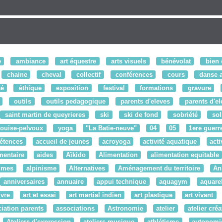
e
ambiance
art équestre
arts visuels
bénévolat
bien 
chaine
cheval
collectif
conférences
cours
danse a
sé
éthique
exposition
festival
formations
gravure
outils
outils pedagogique
parents d'eleves
parents d'el
saint martin de queyrieres
ski
ski de fond
sobriété
sol
louise-pelvoux
yoga
"La Batie-neuve"
04
05
1ere guerr
étences
accueil de jeunes
acroyoga
activité aquatique
acti
mentaire
aides
Aïkido
Alimentation
alimentation equitable
times
alpinisme
Alternatives
Aménagement du territoire
An
anniversaires
annuaire
appui technique
aquagym
aquarel
ivre
art et essai
art martial indien
art plastique
art vivant
iation parents
associations
Astronomie
atelier
atelier créat
Ateliers d'expression
ateliers musique
athlétisme
autonomi