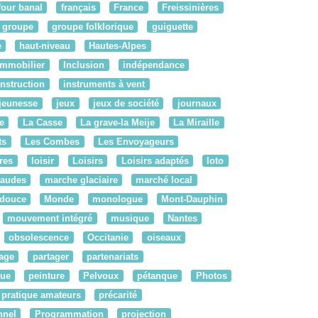
four banal
français
France
Freissinières
groupe
groupe folklorique
guiguette
e
haut-niveau
Hautes-Alpes
Immobilier
Inclusion
indépendance
instruction
instruments à vent
jeunesse
jeux
jeux de société
journaux
e
La Casse
La grave-la Meije
La Miraille
ts
Les Combes
Les Envoyageurs
bres
loisir
Loisirs
Loisirs adaptés
loto
audes
marche glaciaire
marché local
 douce
Monde
monologue
Mont-Dauphin
mouvement intégré
musique
Nantes
obsolescence
Occitanie
oiseaux
tage
partager
partenariats
ue
peinture
Pelvoux
pétanque
Photos
pratique amateurs
précarité
nnel
Programmation
projection