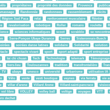
vélo
propriétaires
propriété des données
Provence
publica
amassage
Randonnée
randonnees
rassemblement
récits
Région Sud Paca
relai
renforcement musculaire
Réotier
es
revalorisation
robotique
Roller
romans
roulette
ience
sciences informatiques
scoot
scrabble
se rencontre
on
Serre-Ponçon Ubaye Durance
Serres
Sisteronnais-Buech
soirées
soirées danse latines
solidaire
Solidarité
solution
tacle
spectacle vivant
sport
sport adapté
sport entreprise
g
tai chi chuan
Tech
Technologie
telemark
Témoignage
s
tiers-lieu
Toulouzannes
tradition
transfrontalière
Tran
TV
ubaye
unesco
université
urbanisme
utilisation IA
an
Vélo
vente
vesti boutique
veynes
via ferrata
vie a
e
villar d'arene
Villard Arene
Villard-saint-pancrace
visioc
vol libre
VOLLEY
volley ball
voltige
voyages
VTT
ero dechet