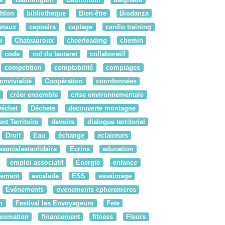
thlon
bibliotheque
Bien-être
Biodanza
anaux
capoeira
captage
cardio training
u
Chateauroux
cheerleading
chemin
code
col du lautaret
collaboratif
competition
comptabilité
comptages
onvivialité
Coopération
coordonnées
créer ensemble
crise environnementale
Déchet
Déchets
decouverte montagne
t Territoire
devoirs
dialogue territorial
Droit
Eau
échange
eclaireurs
socialeetsolidaire
Ecrins
education
emploi associatif
Énergie
enfance
pement
escalade
ESS
essaimage
Événements
evenements epheremeres
n
Festival les Envoyageurs
Fete
'animation
financement
fitness
Fleurs