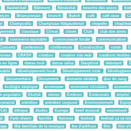
Basket-ball
Bâtiment
Bénévolat
besoins des assos
bia
ançon
Briançonnais
brunch
Buëch
café
café asso
C
ol
Champcella
Champsaur-Valgaudemar
chapelle
chapitea
oyenneté
classique
Climat
clown
Club
club des ainés
ce
commerce equitable
communauté locale
communication
Concerts
conference
conférences
Construction
conte
C
ourses
CRASH
création
creation site web
creations textiles
 en ligne
danse rock
danse salsa
Dauphiné
debutant
rable
développement local
Développement rural
Développemen
documentaire
Documents
domaine skiable
don du sang
écologie utopique
ecomusee
economie circulaire
economie
n populaire
Ekolok
eleves
Embrun
Embrunais
emploi
renariat
entretien
entretien corporel
Environnement
Equi
PCA)
éthique
études
Europe
éveil musical
evenement
ab
Faits divers
famille
femmes
festival
festival ça va loi
lage
fête familiale de la musique
feu d'artifices
film
film d