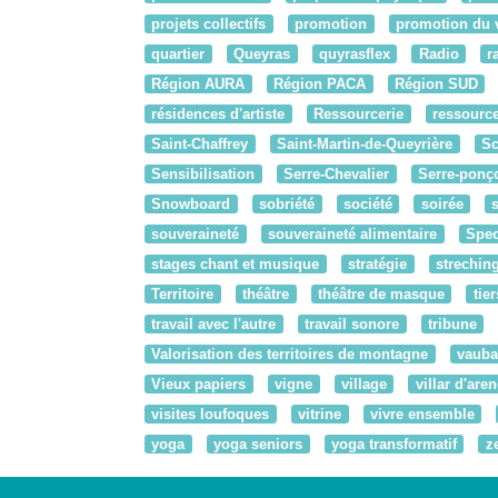
projets collectifs
promotion
promotion du 
quartier
Queyras
quyrasflex
Radio
r
Région AURA
Région PACA
Région SUD
résidences d'artiste
Ressourcerie
ressourc
Saint-Chaffrey
Saint-Martin-de-Queyrière
Sc
Sensibilisation
Serre-Chevalier
Serre-ponç
Snowboard
sobriété
société
soirée
souveraineté
souveraineté alimentaire
Spec
stages chant et musique
stratégie
strechin
Territoire
théâtre
théâtre de masque
tier
travail avec l'autre
travail sonore
tribune
Valorisation des territoires de montagne
vaub
Vieux papiers
vigne
village
villar d'aren
visites loufoques
vitrine
vivre ensemble
yoga
yoga seniors
yoga transformatif
z