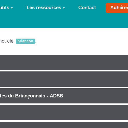
tils
Les ressources
Contact
Adhére
mot clé
.
briancon
les du Briançonnais - ADSB