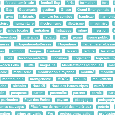
football américain
football flag
forêt
formation
fort
Gap
Gapençais
gestion
Glisse
Grand Briançonnais
gym
habitants
hameau les combes
handicap
harmoni
stoire
humanitaire
illectronisme
illettrisme
imaginaire
re
infos locales
initiation
Initiatives
inline
insertion
ntervention
itinérance
Izoard
jeu
jeune
jeune public
messe
L'Argentière-la-Bessée
l'Argentière
l'argentière-la-Bessé
pes
lampion
langue
Lautaret
le saix
lecture
les alber
livre
location materiel
Locavore
Logement
logiciels li
w-tech Loko
Lutte
magazine
Manifestations loufoques
mar
oire
menuiserie
mobilisation citoyenne
mobilité
mobilité
montdauphin
montgenevre
MOOC
moulin
mouvement
ache
nichoirs
Nord 05
Nord des Hautes-Alpes
numérique
ain
parapente
parent
parentalité
parents
parole
par
patrimoine
Pays des Ecrins
paysan
pédagogie
pedagogiq
antes sauvages
Plateforme de réemploi des matériaux
poterie
ention
primo-arrivants
Pro
professionnalisation
professio