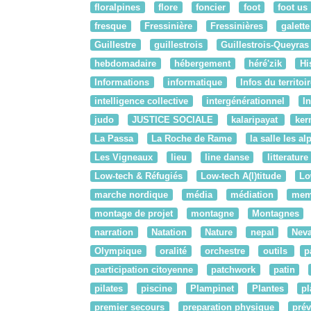
floralpines
flore
foncier
foot
foot us
fresque
Fressinière
Fressinières
galette
Guillestre
guillestrois
Guillestrois-Queyras
hebdomadaire
hébergement
héré'zik
Hi
Informations
informatique
Infos du territoi
intelligence collective
intergénérationnel
I
judo
JUSTICE SOCIALE
kalaripayat
ker
La Passa
La Roche de Rame
la salle les al
Les Vigneaux
lieu
line danse
litterature
Low-tech & Réfugiés
Low-tech A(l)titude
Lo
marche nordique
média
médiation
mem
montage de projet
montagne
Montagnes
narration
Natation
Nature
nepal
Nev
Olympique
oralité
orchestre
outils
p
participation citoyenne
patchwork
patin
pilates
piscine
Plampinet
Plantes
pl
premier secours
preparation physique
prév