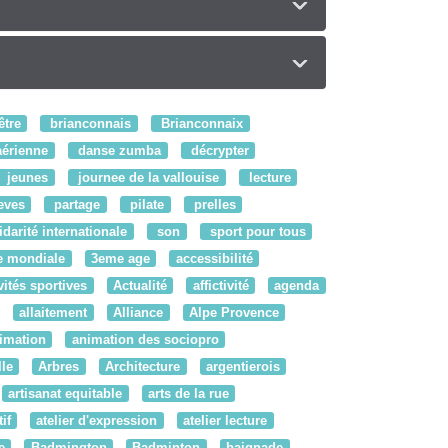
être
brianconnais
Brianconnaix
érienne
danse zumba
décrypter
jeunes
journee de la vallouise
lecture
eves
partage
pilate
prelles
idarité internationale
son
sport pour tous
e mondiale
3eme age
accessibilité
vités sportives
Actualité
affictivité
agenda
allaitement
Alliance
Alpe Provence
imation
animation des sociopro
le
Arbres
Architecture
argentierois
artisanat equitable
arts de la rue
if
atelier d'expression
atelier lecture
e
Badmington
Badminton
baignade