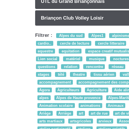
UTL du Grand Briançonnais
Briançon Club Volley Loisir
Filtrer :
Alpes du sud
Alpes1
alpinism
cardio..
cercle de lecture
cercle litteraire
equestre
equitation
espace creatif mutuali
Lien social
matériel
musique
noctures
questions
relation
rencontre
réseau
stages
télé
theatre
tissu aérien
val
accompagnement
accompagnement des comp
Agora
Agriculteurs
Agriculture
Aide ali
alpes
Alpes de Haute provence
Alpes-Mari
Animation scolaire
animations
Animaux
Ariège
Arriège
art
art de rue
art de v
arts martiaux
artsgricoles
arvieux
Assoc
atelier participatif
ateliers
ateliers créatifs