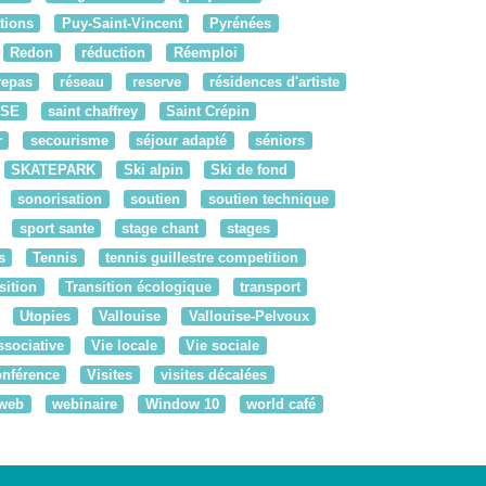
tions
Puy-Saint-Vincent
Pyrénées
Redon
réduction
Réemploi
repas
réseau
reserve
résidences d'artiste
RSE
saint chaffrey
Saint Crépin
r
secourisme
séjour adapté
séniors
SKATEPARK
Ski alpin
Ski de fond
sonorisation
soutien
soutien technique
sport sante
stage chant
stages
s
Tennis
tennis guillestre competition
sition
Transition écologique
transport
Utopies
Vallouise
Vallouise-Pelvoux
ssociative
Vie locale
Vie sociale
onférence
Visites
visites décalées
web
webinaire
Window 10
world café