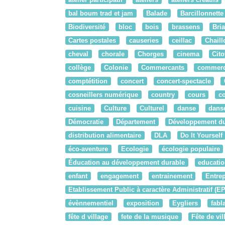
bal boum trad et jam
Balade
Barcillonnette
Biodiversité
bloc
bois
brassens
Bri
Cartes postales
causeries
ceillac
Chaill
cheval
chorale
Chorges
cinema
Cit
collège
Colonie
Commercants
commer
comptétition
concert
concert-spectacle
cosneillers numérique
country
cours
c
cuisine
Culture
Culturel
danse
danse
Démocratie
Département
Développement du
distribution alimentaire
DLA
Do It Yourself
éco-aventure
Ecologie
écologie populaire
Éducation au développement durable
educatio
enfant
engagement
entrainement
Entrep
Etablissement Public à caractère Administratif (E
évènnementiel
exposition
Eygliers
fabl
fête d village
fete de la musique
Fête de vil