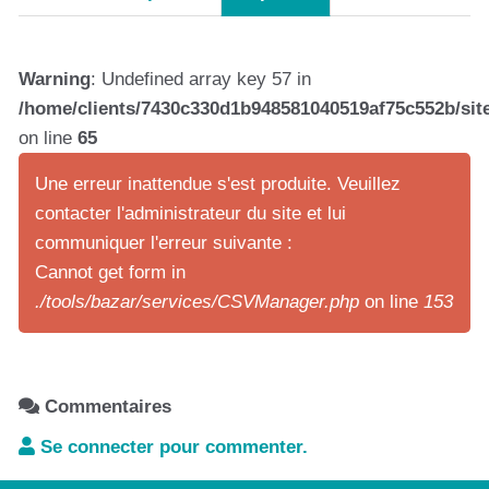
Warning
: Undefined array key 57 in
/home/clients/7430c330d1b948581040519af75c552b/site
on line
65
Une erreur inattendue s'est produite. Veuillez
contacter l'administrateur du site et lui
communiquer l'erreur suivante :
Cannot get form in
./tools/bazar/services/CSVManager.php
on line
153
Commentaires
Se connecter pour commenter.