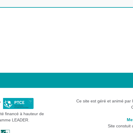
u Guillestrois et du Queyras
 jeunesse à l'engagement et aux sports
conomie sociale et solidaire des Hautes Alpes
Ce site est géré et animé par 
été financé à hauteur de
Me
gramme LEADER.
Site constuit