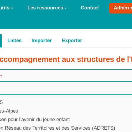
tils
Les ressources
Contact
Adhére
Listes
Importer
Exporter
'accompagnement aux structures de l'
05
es-Alpes
on pour l'avenir du jeune enfant
en Réseau des Territoires et des Services (ADRETS)