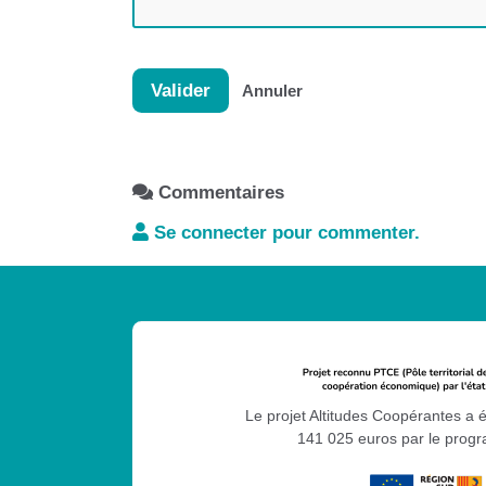
Les Têtes de l'Art
PETR du Briançonnais, des Ecrins, d
SDJES 05 Service départemental à la
Valider
Annuler
Udess05 Union départementale de l'é
Uniformation
Commentaires
Se connecter pour commenter.
Le projet Altitudes Coopérantes a 
141 025 euros par le pro