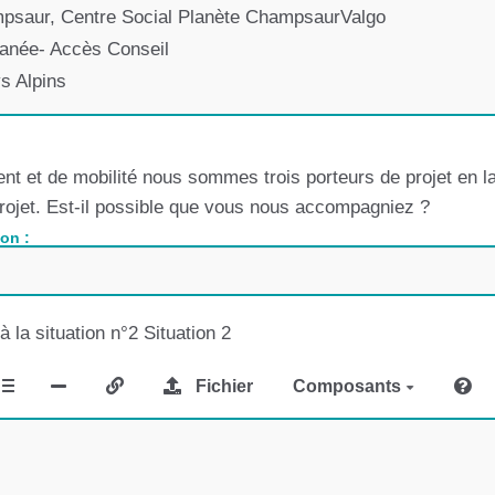
ampsaur, Centre Social Planète ChampsaurValgo
anée- Accès Conseil
s Alpins
Sportif des Hautes Alpes
nt et de mobilité nous sommes trois porteurs de projet en l
 de Promotion de la Santé des Hautes Alpes
projet. Est-il possible que vous nous accompagniez ?
on :
 Corse
A, service culturel
 la situation n°2 Situation 2
Fichier
Composants
lpes Côte d'Azur