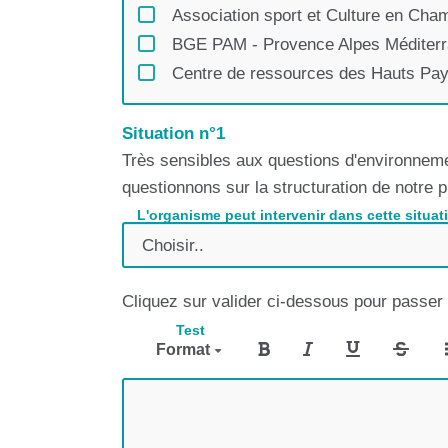
Association sport et Culture en Ch
BGE PAM - Provence Alpes Méditerr
Centre de ressources des Hauts Pay
Collectif Animacoop
Comité Départemental Olympique et 
Situation n°1
Très sensibles aux questions d'environneme
Comité Départemental d'Education et
questionnons sur la structuration de notre 
Comptoir des Assos
L'organisme peut intervenir dans cette situati
Coodyssée
Délégation des SCOP et SCIC PACA
Département des Hautes-Alpes, CEDR
Cliquez sur valider ci-dessous pour passer à
EUROSCOPE
Test
France Active PACA
Format
Handirect05
Initiative Nord Hautes-Alpes
Le Mouvement associatif Provence A