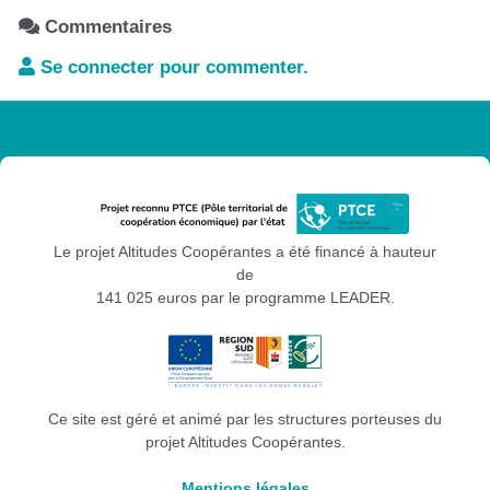
Handirect05
Commentaires
Initiative Nord Hautes-Alpes
Se connecter pour commenter.
Le Mouvement associatif Provence Alpes
Côte d'Azur
Les Têtes de l'Art
PETR du Briançonnais, des Ecrins, du
Guillestrois et du Queyras
SDJES 05 Service départemental à la
Le projet Altitudes Coopérantes a été financé à hauteur
jeunesse à l'engagement et aux sports
de
Udess05 Union départementale de l'économie
141 025 euros par le programme LEADER.
sociale et solidaire des Hautes Alpes
Uniformation
Ce site est géré et animé par les structures porteuses du
projet Altitudes Coopérantes.
Mentions légales