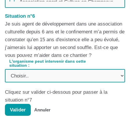
Association sport et Culture en Champsaur,
Centre Social Planète ChampsaurValgo
Situation n°6
BGE PAM - Provence Alpes Méditerranée-
Accès Conseil
Je suis agent de développement dans une association
culturelle depuis 6 ans et le confinement m’a permis de
Centre de ressources des Hauts Pays Alpins
constater qu’en 15 ans d'existence elle a peu évolué,
Collectif Animacoop
j’aimerais lui apporter un second souffle. Est-ce que
Comité Départemental Olympique et Sportif
vous pouvez m’aider dans ce chantier ?
des Hautes Alpes
L'organisme peut intervenir dans cette
Comité Départemental d'Education et de
situation :
Promotion de la Santé des Hautes Alpes
Comptoir des Assos
Coodyssée
Cliquez sur valider ci-dessous pour passer à la
Délégation des SCOP et SCIC PACA Corse
situation n°7
Département des Hautes-Alpes, CEDRA,
Valider
Annuler
service culturel
EUROSCOPE
France Active PACA