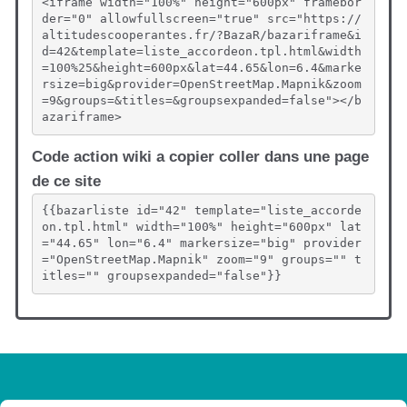
<iframe width="100%" height="600px" framebor
der="0" allowfullscreen="true" src="https://
altitudescooperantes.fr/?BazaR/bazariframe&i
d=42&template=liste_accordeon.tpl.html&width
=100%25&height=600px&lat=44.65&lon=6.4&marke
rsize=big&provider=OpenStreetMap.Mapnik&zoom
=9&groups=&titles=&groupsexpanded=false"></b
azariframe>
Code action wiki a copier coller dans une page
de ce site
{{bazarliste id="42" template="liste_accorde
on.tpl.html" width="100%" height="600px" lat
="44.65" lon="6.4" markersize="big" provider
="OpenStreetMap.Mapnik" zoom="9" groups="" t
itles="" groupsexpanded="false"}}