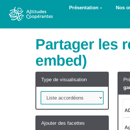
Aller au contenu principal
Présentation
Nos ou
Partager les 
embed)
Type de visualisation
Pré
ga
Ajouter des facettes