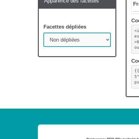
Apparence des facettes
Conditions d'accès pour
Cod
bénéficier de
Facettes dépliées
l'accompagnement
<
e
=
o
Cod
Modalités pour accéder
à l'accompagnement
{
5
p
Nombre de fois où il est
possible d'être
accompagné