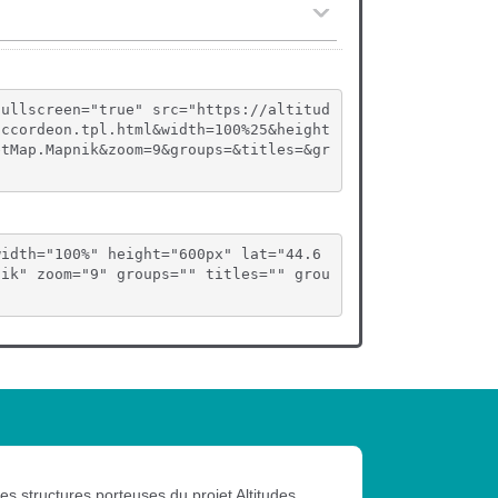
fullscreen="true" src="https://altitud
accordeon.tpl.html&width=100%25&height
etMap.Mapnik&zoom=9&groups=&titles=&gr
width="100%" height="600px" lat="44.6
nik" zoom="9" groups="" titles="" grou
les structures porteuses du projet Altitudes