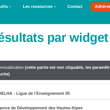
tils
Les ressources
Contact
Adhére
résultats par widge
visualisation
(cette partie est non cliquable, les paramê
uche)