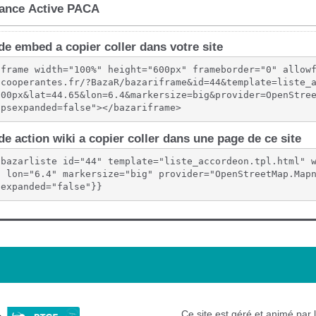
e embed a copier coller dans votre site
iframe width="100%" height="600px" frameborder="0" allow
scooperantes.fr/?BazaR/bazariframe&id=44&template=liste_
600px&lat=44.65&lon=6.4&markersize=big&provider=OpenStre
upsexpanded=false"></bazariframe>
e action wiki a copier coller dans une page de ce site
{bazarliste id="44" template="liste_accordeon.tpl.html" 
" lon="6.4" markersize="big" provider="OpenStreetMap.Map
sexpanded="false"}}
Ce site est géré et animé par 