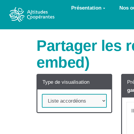
Aller au contenu principal
Présentation
Nos ou
Partager les 
embed)
Type de visualisation
Pré
ga