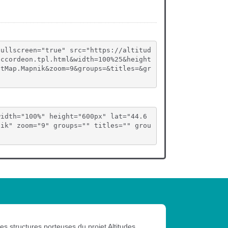
fullscreen="true" src="https://altitud
accordeon.tpl.html&width=100%25&height
etMap.Mapnik&zoom=9&groups=&titles=&gr
width="100%" height="600px" lat="44.6
nik" zoom="9" groups="" titles="" grou
les structures porteuses du projet Altitudes