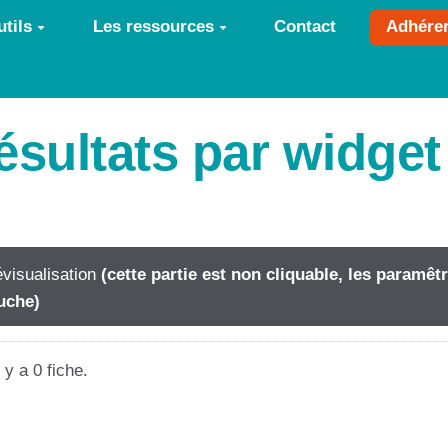
tils
Les ressources
Contact
Adhére
résultats par widge
visualisation
(cette partie est non cliquable, les paramê
uche)