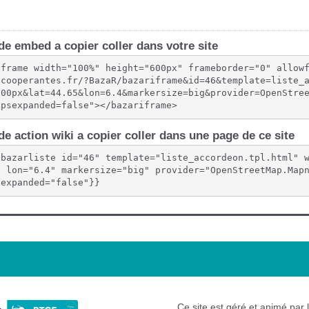
e embed a copier coller dans votre site
iframe width="100%" height="600px" frameborder="0" allow
scooperantes.fr/?BazaR/bazariframe&id=46&template=liste_
600px&lat=44.65&lon=6.4&markersize=big&provider=OpenStre
upsexpanded=false"></bazariframe>
e action wiki a copier coller dans une page de ce site
{bazarliste id="46" template="liste_accordeon.tpl.html" 
" lon="6.4" markersize="big" provider="OpenStreetMap.Map
sexpanded="false"}}
Ce site est géré et animé par 