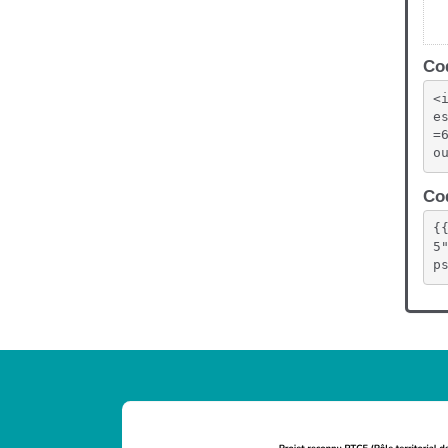
Cod
<
e
=
o
Cod
{
5
p