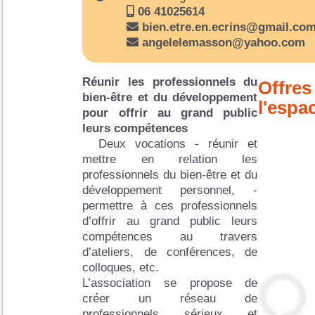
06 41025614
bien.etre.en.ecrins@gmail.co
angelelemasson@yahoo.com
Réunir les professionnels du
Offres
bien-être et du développement
l'espa
pour offrir au grand public
leurs compétences
Deux vocations - réunir et
mettre en relation les
professionnels du bien-être et du
développement personnel, -
permettre à ces professionnels
d’offrir au grand public leurs
compétences au travers
d’ateliers, de conférences, de
colloques, etc.
L’association se propose de
créer un réseau de
professionnels sérieux et