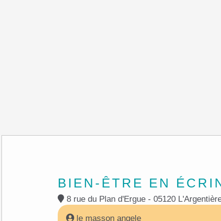
BIEN-ÊTRE EN ÉCRI
8 rue du Plan d'Ergue - 05
le masson angele