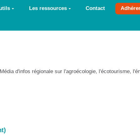
tils
Les ressources
Contact
Adhére
édia d'infos régionale sur l'agroécologie, l'écotourisme, l'én
nt)