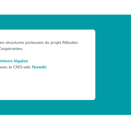
les structures porteuses du projet Altitudes
Coopérantes.
ntions légales
 avec le CMS-wiki
Yeswiki