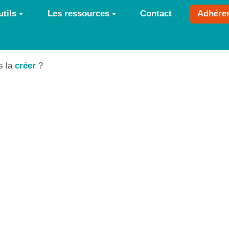
tils
Les ressources
Contact
Adhére
s la
créer
?